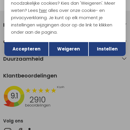
Automatisch sparen voor korting
noodzakelijke cookies? Kies dan 'Weigeren'. Meer
weten? Lees
hier
alles over onze cookie- en
privacyverklaring. Je kunt op elk moment je
Klantenservice
instellingen wijzigingen door op de link te klikken
onder aan de pagina.
Terug
Over Kathmandu
Opslaan
Accepteren
Weigeren
Instellen
Duurzaamheid
Klantbeoordelingen
9.1
2910
beoordelingen
Volg ons