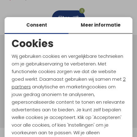
Schoenonderhoud
Bagagezakken en Tonnen
Wandelstokken en Gamaschen
Kampeermeubels
Pof, Pofzakken en Training
Wandelschoenen Heren
Skibroeken
Expeditie accessoires
Expeditie jassen
Fietsbroeken
Expeditie accessoires
1
filter
Rugzak accessoires
Cadeaus en Diensten
Wassen
Klimtouw en Bandsling
Sokken
Fietsbroeken
Expeditie broeken
Consent
Meer informatie
Ijsklimmen en Stijgijzers
Drinksysteem
Expeditie broeken
Cookies
Noodzakelijke cookies
Sneeuwwandelen
Wandelstokken en Gamaschen
Meld je aan voor Kathmandu
Hoogtepunten
Wij gebruiken cookies en vergelijkbare technieken
Personalisatie cookies
Zonnebrillen
om je gebruikservaring te verbeteren. Met
En spaar voor 5% korting op je nieuwe outdoorgear!
Als bonus ontvang je e-mails met leuke acties, events
functionele cookies zorgen we dat de website
Analytische cookies
en nieuwe collecties!
goed werkt. Daarnaast gebruiken wij samen met
2
Marketing cookies
partners
analytische en marketingcookies om
Aanmelden
jouw gedrag anoniem te analyseren,
gepersonaliseerde content te tonen en relevante
Hoe we met je data omgaan? Bekijk dit in onze
advertenties aan te bieden. Je kunt zelf bepalen
privacyverklaring.
welke cookies je accepteert. Klik op 'Accepteren'
voor alle cookies, of kies 'Instellingen' om je
voorkeuren aan te passen. Wil je alleen