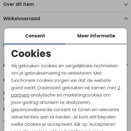
Over dit item
Winkelvoorraad
10
12
Consent
Meer informatie
Utrecht
1
1
Cookies
Noodzakelijke cookies
Kenmerken
Wij gebruiken cookies en vergelijkbare technieken
Personalisatie cookies
om je gebruikservaring te verbeteren. Met
Gerelateerde producten
functionele cookies zorgen we dat de website
Analytische cookies
goed werkt. Daarnaast gebruiken wij samen met
2
Craghoppers
Craghoppers
Marketing cookies
partners
analytische en marketingcookies om
NosiLife Pro Cargo Skort Women's SoftMushroom
NosiLife Pro Dress IV Women's Wild Olive
jouw gedrag anoniem te analyseren,
gepersonaliseerde content te tonen en relevante
94,95
99,95
advertenties aan te bieden. Je kunt zelf bepalen
welke cookies je accepteert. Klik op 'Accepteren'