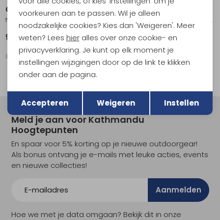
voor alle cookies, of kies 'Instellingen' om je
Craghoppers
Craghoppers
voorkeuren aan te passen. Wil je alleen
NosiLife Pro Cargo Skort Women's Wild Olive
NosiLife Pro Dress IV Women's Cinnabar
noodzakelijke cookies? Kies dan 'Weigeren'. Meer
94,95
99,95
weten? Lees
hier
alles over onze cookie- en
privacyverklaring. Je kunt op elk moment je
instellingen wijzigingen door op de link te klikken
onder aan de pagina.
Terug
Opslaan
Accepteren
Weigeren
Instellen
Meld je aan voor Kathmandu
Hoogtepunten
En spaar voor 5% korting op je nieuwe outdoorgear!
Als bonus ontvang je e-mails met leuke acties, events
en nieuwe collecties!
Aanmelden
Hoe we met je data omgaan? Bekijk dit in onze