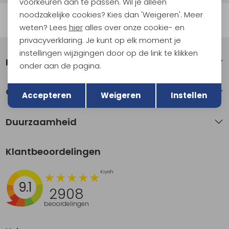
voorkeuren aan te passen. Wil je alleen
noodzakelijke cookies? Kies dan 'Weigeren'. Meer
Automatisch sparen voor korting
weten? Lees
hier
alles over onze cookie- en
privacyverklaring. Je kunt op elk moment je
instellingen wijzigingen door op de link te klikken
Klantenservice
onder aan de pagina.
Terug
Opslaan
Over Kathmandu
Accepteren
Weigeren
Instellen
Duurzaamheid
Klantbeoordelingen
9.1
2908
beoordelingen