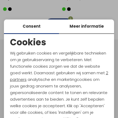
Schoenonderhoud
Bagagezakken en Tonnen
Wandelstokken en Gamaschen
Kampeermeubels
Pof, Pofzakken en Training
Wandelschoenen Heren
Skibroeken
Expeditie accessoires
Expeditie jassen
Fietsbroeken
Expeditie accessoires
Rugzak accessoires
Cadeaus en Diensten
Wassen
Klimtouw en Bandsling
Sokken
Fietsbroeken
Expeditie broeken
1
filter
Consent
Meer informatie
Ijsklimmen en Stijgijzers
Drinksysteem
Expeditie broeken
Cookies
Sneeuwwandelen
Wandelstokken en Gamaschen
Noodzakelijke cookies
Meld je aan voor Kathmandu
Wij gebruiken cookies en vergelijkbare technieken
Zonnebrillen
Hoogtepunten
Personalisatie cookies
om je gebruikservaring te verbeteren. Met
En spaar voor 5% korting op je nieuwe outdoorgear!
functionele cookies zorgen we dat de website
Analytische cookies
Als bonus ontvang je e-mails met leuke acties, events
goed werkt. Daarnaast gebruiken wij samen met
2
en nieuwe collecties!
Marketing cookies
partners
analytische en marketingcookies om
jouw gedrag anoniem te analyseren,
Aanmelden
gepersonaliseerde content te tonen en relevante
advertenties aan te bieden. Je kunt zelf bepalen
Hoe we met je data omgaan? Bekijk dit in onze
welke cookies je accepteert. Klik op 'Accepteren'
privacyverklaring.
voor alle cookies, of kies 'Instellingen' om je