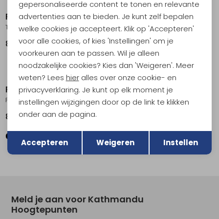
gepersonaliseerde content te tonen en relevante
Patagonia
Patagonia
advertenties aan te bieden. Je kunt zelf bepalen
Terrebonne Traveler Skort Women's Basin Green
Fleetwith Dress Women's Black
welke cookies je accepteert. Klik op 'Accepteren'
voor alle cookies, of kies 'Instellingen' om je
89,95
99,95
voorkeuren aan te passen. Wil je alleen
noodzakelijke cookies? Kies dan 'Weigeren'. Meer
weten? Lees
hier
alles over onze cookie- en
Patagonia
privacyverklaring. Je kunt op elk moment je
Fleetwith Skort Women's Black
instellingen wijzigingen door op de link te klikken
onder aan de pagina.
89,95
Terug
Opslaan
Accepteren
Weigeren
Instellen
Meld je aan voor Kathmandu
Hoogtepunten