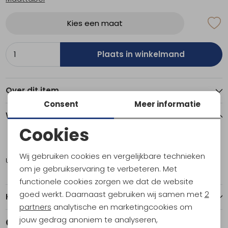
Kies een maat
Plaats in winkelmand
Over dit item
Consent
Meer informatie
Winkelvoorraad
Cookies
Noodzakelijke cookies
XL
Wij gebruiken cookies en vergelijkbare technieken
Utrecht
1
Personalisatie cookies
om je gebruikservaring te verbeteren. Met
functionele cookies zorgen we dat de website
Analytische cookies
goed werkt. Daarnaast gebruiken wij samen met
2
Kenmerken
Marketing cookies
partners
analytische en marketingcookies om
jouw gedrag anoniem te analyseren,
Gerelateerde producten