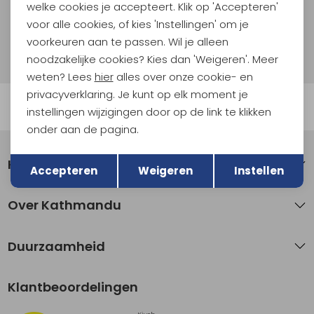
Aanmelden
welke cookies je accepteert. Klik op 'Accepteren'
voor alle cookies, of kies 'Instellingen' om je
Hoe we met je data omgaan? Bekijk dit in onze
voorkeuren aan te passen. Wil je alleen
privacyverklaring.
noodzakelijke cookies? Kies dan 'Weigeren'. Meer
weten? Lees
hier
alles over onze cookie- en
privacyverklaring. Je kunt op elk moment je
Automatisch sparen voor korting
instellingen wijzigingen door op de link te klikken
onder aan de pagina.
Terug
Opslaan
Klantenservice
Accepteren
Weigeren
Instellen
Over Kathmandu
Duurzaamheid
Klantbeoordelingen