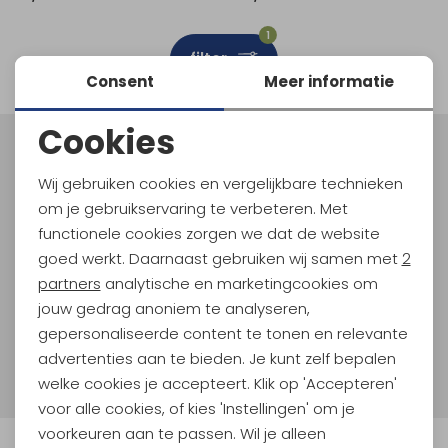
Schoenonderhoud
Bagagezakken en Tonnen
Wandelstokken en Gamaschen
Kampeermeubels
Pof, Pofzakken en Training
Wandelschoenen Heren
Skibroeken
Expeditie accessoires
Expeditie jassen
Fietsbroeken
Expeditie accessoires
1
filter
Rugzak accessoires
Cadeaus en Diensten
Wassen
Klimtouw en Bandsling
Sokken
Fietsbroeken
Expeditie broeken
Consent
Meer informatie
Ijsklimmen en Stijgijzers
Drinksysteem
Expeditie broeken
Cookies
Noodzakelijke cookies
Sneeuwwandelen
Wandelstokken en Gamaschen
Meld je aan voor Kathmandu
Hoogtepunten
Wij gebruiken cookies en vergelijkbare technieken
Personalisatie cookies
Zonnebrillen
om je gebruikservaring te verbeteren. Met
En spaar voor 5% korting op je nieuwe outdoorgear!
Als bonus ontvang je e-mails met leuke acties, events
functionele cookies zorgen we dat de website
Analytische cookies
en nieuwe collecties!
goed werkt. Daarnaast gebruiken wij samen met
2
Marketing cookies
partners
analytische en marketingcookies om
Aanmelden
jouw gedrag anoniem te analyseren,
gepersonaliseerde content te tonen en relevante
Hoe we met je data omgaan? Bekijk dit in onze
advertenties aan te bieden. Je kunt zelf bepalen
privacyverklaring.
welke cookies je accepteert. Klik op 'Accepteren'
voor alle cookies, of kies 'Instellingen' om je
voorkeuren aan te passen. Wil je alleen