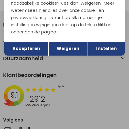
Automatisch sparen voor korting
noodzakelijke cookies? Kies dan 'Weigeren'. Meer
weten? Lees
hier
alles over onze cookie- en
privacyverklaring. Je kunt op elk moment je
Klantenservice
instellingen wijzigingen door op de link te klikken
onder aan de pagina.
Terug
Over Kathmandu
Opslaan
Accepteren
Weigeren
Instellen
Duurzaamheid
Klantbeoordelingen
9.1
2912
beoordelingen
Volg ons