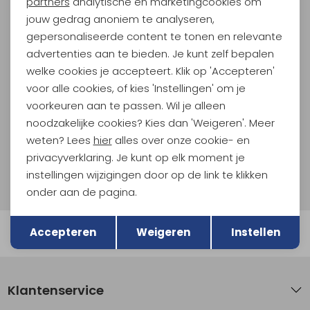
partners
analytische en marketingcookies om
jouw gedrag anoniem te analyseren,
Meld je aan voor Kathmandu
gepersonaliseerde content te tonen en relevante
Hoogtepunten
advertenties aan te bieden. Je kunt zelf bepalen
En spaar voor 5% korting op je nieuwe outdoorgear!
welke cookies je accepteert. Klik op 'Accepteren'
Als bonus ontvang je e-mails met leuke acties, events
voor alle cookies, of kies 'Instellingen' om je
en nieuwe collecties!
voorkeuren aan te passen. Wil je alleen
noodzakelijke cookies? Kies dan 'Weigeren'. Meer
Aanmelden
weten? Lees
hier
alles over onze cookie- en
privacyverklaring. Je kunt op elk moment je
Hoe we met je data omgaan? Bekijk dit in onze
instellingen wijzigingen door op de link te klikken
privacyverklaring.
onder aan de pagina.
Terug
Opslaan
Accepteren
Weigeren
Instellen
Automatisch sparen voor korting
Klantenservice