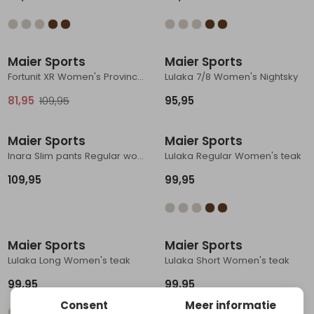
Schoenonderhoud
Bagagezakken en Tonnen
Wandelstokken en Gamaschen
Kampeermeubels
Pof, Pofzakken en Training
Wandelschoenen Heren
Skibroeken
Expeditie accessoires
Expeditie jassen
Fietsbroeken
Expeditie accessoires
Sale
Rugzak accessoires
Cadeaus en Diensten
Wassen
Klimtouw en Bandsling
Sokken
Fietsbroeken
Expeditie broeken
Maier Sports
Maier Sports
Fortunit XR Women's Province Blue
Lulaka 7/8 Women's Nightsky
Ijsklimmen en Stijgijzers
Drinksysteem
Expeditie broeken
81,95
109,95
95,95
Sneeuwwandelen
Wandelstokken en Gamaschen
Maier Sports
Maier Sports
Zonnebrillen
Inara Slim pants Regular women's Black
Lulaka Regular Women's teak
109,95
99,95
Maier Sports
Maier Sports
Lulaka Long Women's teak
Lulaka Short Women's teak
99,95
99,95
Consent
Meer informatie