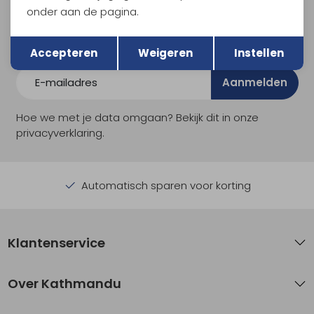
onder aan de pagina.
En spaar voor 5% korting op je nieuwe outdoorgear!
Als bonus ontvang je e-mails met leuke acties, events
Terug
Opslaan
en nieuwe collecties!
Accepteren
Weigeren
Instellen
Aanmelden
Hoe we met je data omgaan? Bekijk dit in onze
privacyverklaring.
Automatisch sparen voor korting
Klantenservice
Over Kathmandu