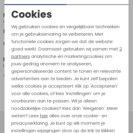
Sale
Cookies
Maier Sports
Maier Sports
Noodzakelijke cookies
Inara Slim pants Long women's Black
Inara Slim Pants Short women's Graphite
Wij gebruiken cookies en vergelijkbare technieken
Personalisatie cookies
109,95
81,95
109,95
om je gebruikservaring te verbeteren. Met
functionele cookies zorgen we dat de website
Analytische cookies
Sale
goed werkt. Daarnaast gebruiken wij samen met
2
Marketing cookies
partners
analytische en marketingcookies om
Maier Sports
Maier Sports
jouw gedrag anoniem te analyseren,
Inara Slim Pants Short women's Black
Lulaka Pants Short women's Feather grey
gepersonaliseerde content te tonen en relevante
Vanaf
109,95
56,95
114,95
advertenties aan te bieden. Je kunt zelf bepalen
welke cookies je accepteert. Klik op 'Accepteren'
1
voor alle cookies, of kies 'Instellingen' om je
filter
voorkeuren aan te passen. Wil je alleen
noodzakelijke cookies? Kies dan 'Weigeren'. Meer
weten? Lees
hier
alles over onze cookie- en
privacyverklaring. Je kunt op elk moment je
Meld je aan voor Kathmandu
instellingen wijzigingen door op de link te klikken
Hoogtepunten