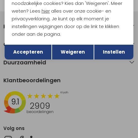
Automatisch sparen voor korting
noodzakelijke cookies? Kies dan 'Weigeren'. Meer
weten? Lees
hier
alles over onze cookie- en
privacyverklaring. Je kunt op elk moment je
Klantenservice
instellingen wijzigingen door op de link te klikken
onder aan de pagina.
Terug
Over Kathmandu
Opslaan
Accepteren
Weigeren
Instellen
Duurzaamheid
Klantbeoordelingen
9.1
2909
beoordelingen
Volg ons