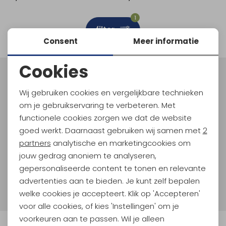
Schoenonderhoud
Bagagezakken en Tonnen
Wandelstokken en Gamaschen
Kampeermeubels
Pof, Pofzakken en Training
Wandelschoenen Heren
Skibroeken
Expeditie accessoires
Expeditie jassen
Fietsbroeken
Expeditie accessoires
1
filter
Rugzak accessoires
Cadeaus en Diensten
Wassen
Klimtouw en Bandsling
Sokken
Fietsbroeken
Expeditie broeken
Consent
Meer informatie
Ijsklimmen en Stijgijzers
Drinksysteem
Expeditie broeken
Cookies
Noodzakelijke cookies
Sneeuwwandelen
Wandelstokken en Gamaschen
Meld je aan voor Kathmandu
Hoogtepunten
Wij gebruiken cookies en vergelijkbare technieken
Personalisatie cookies
Zonnebrillen
om je gebruikservaring te verbeteren. Met
En spaar voor 5% korting op je nieuwe outdoorgear!
Als bonus ontvang je e-mails met leuke acties, events
functionele cookies zorgen we dat de website
Analytische cookies
en nieuwe collecties!
goed werkt. Daarnaast gebruiken wij samen met
2
Marketing cookies
partners
analytische en marketingcookies om
Aanmelden
jouw gedrag anoniem te analyseren,
gepersonaliseerde content te tonen en relevante
Hoe we met je data omgaan? Bekijk dit in onze
advertenties aan te bieden. Je kunt zelf bepalen
privacyverklaring.
welke cookies je accepteert. Klik op 'Accepteren'
voor alle cookies, of kies 'Instellingen' om je
voorkeuren aan te passen. Wil je alleen