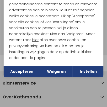
gepersonaliseerde content te tonen en relevante
En spaar voor 5% korting op je nieuwe outdoorgear!
advertenties aan te bieden. Je kunt zelf bepalen
Als bonus ontvang je e-mails met leuke acties, events
welke cookies je accepteert. Klik op 'Accepteren'
en nieuwe collecties!
voor alle cookies, of kies 'Instellingen' om je
voorkeuren aan te passen. Wil je alleen
Aanmelden
noodzakelijke cookies? Kies dan 'Weigeren'. Meer
weten? Lees
hier
alles over onze cookie- en
Hoe we met je data omgaan? Bekijk dit in onze
privacyverklaring.
privacyverklaring. Je kunt op elk moment je
instellingen wijzigingen door op de link te klikken
onder aan de pagina.
Automatisch sparen voor korting
Terug
Opslaan
Accepteren
Weigeren
Instellen
Klantenservice
Over Kathmandu