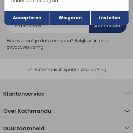
onder aan de pagina.
Als bonus ontvang je e-mails met leuke acties, events
Terug
en nieuwe collecties!
Opslaan
Accepteren
Weigeren
Instellen
Aanmelden
Hoe we met je data omgaan? Bekijk dit in onze
privacyverklaring.
Automatisch sparen voor korting
Klantenservice
Over Kathmandu
Duurzaamheid