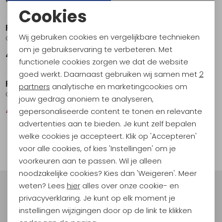
Cookies
Noodzakelijke cookies
Reef
Reef
Wij gebruiken cookies en vergelijkbare technieken
Cushion Breeze Women's Cloud
Spring Woven Women's Pebble
Personalisatie cookies
om je gebruikservaring te verbeteren. Met
49,95
54,95
functionele cookies zorgen we dat de website
Sale
Analytische cookies
goed werkt. Daarnaast gebruiken wij samen met
2
Reef
Marketing cookies
partners
analytische en marketingcookies om
Cushion Breeze Women's Midnight
jouw gedrag anoniem te analyseren,
gepersonaliseerde content te tonen en relevante
43,95
54,95
advertenties aan te bieden. Je kunt zelf bepalen
1
welke cookies je accepteert. Klik op 'Accepteren'
filter
voor alle cookies, of kies 'Instellingen' om je
voorkeuren aan te passen. Wil je alleen
noodzakelijke cookies? Kies dan 'Weigeren'. Meer
weten? Lees
hier
alles over onze cookie- en
Meld je aan voor Kathmandu
privacyverklaring. Je kunt op elk moment je
Hoogtepunten
instellingen wijzigingen door op de link te klikken
En spaar voor 5% korting op je nieuwe outdoorgear!