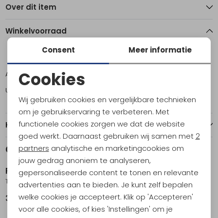
Over dit item
Winkelvoorraad
Consent
Meer informatie
6
7
10
11
Cookies
Amsterdam
0
0
2
1
Noodzakelijke cookies
Utrecht
1
1
1
1
Wij gebruiken cookies en vergelijkbare technieken
Personalisatie cookies
om je gebruikservaring te verbeteren. Met
functionele cookies zorgen we dat de website
Kenmerken
Analytische cookies
goed werkt. Daarnaast gebruiken wij samen met
2
Marketing cookies
Gerelateerde producten
partners
analytische en marketingcookies om
Nieuw
Nieuw
jouw gedrag anoniem te analyseren,
Reef
Reef
gepersonaliseerde content te tonen en relevante
The Layback Black
Cushion Phantom Lux Toffee
advertenties aan te bieden. Je kunt zelf bepalen
welke cookies je accepteert. Klik op 'Accepteren'
39,95
94,95
Nieuw
Nieuw
voor alle cookies, of kies 'Instellingen' om je