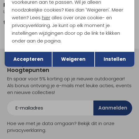
voorkeuren aan te passen. Wil je alleen
Reef
Reef
noodzakelijke cookies? Kies dan 'Weigeren'. Meer
Leather Offshore Dark Brown
Cushion Phantom Tradewind Black
weten? Lees
hier
alles over onze cookie- en
99,95
79,95
privacyverklaring. Je kunt op elk moment je
instellingen wijzigingen door op de link te klikken
onder aan de pagina.
Terug
Opslaan
Accepteren
Weigeren
Instellen
Meld je aan voor Kathmandu
Hoogtepunten
En spaar voor 5% korting op je nieuwe outdoorgear!
Als bonus ontvang je e-mails met leuke acties, events
en nieuwe collecties!
Aanmelden
Hoe we met je data omgaan? Bekijk dit in onze
privacyverklaring.