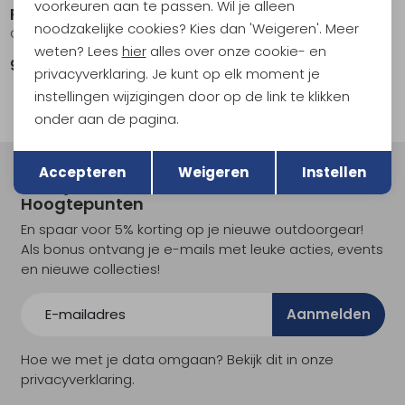
voorkeuren aan te passen. Wil je alleen
Reef
Reef
noodzakelijke cookies? Kies dan 'Weigeren'. Meer
Cushion Phantom Lux Toffee
Leather Offshore Dark Brown
weten? Lees
hier
alles over onze cookie- en
94,95
99,95
privacyverklaring. Je kunt op elk moment je
instellingen wijzigingen door op de link te klikken
onder aan de pagina.
Terug
Opslaan
Accepteren
Weigeren
Instellen
Meld je aan voor Kathmandu
Hoogtepunten
En spaar voor 5% korting op je nieuwe outdoorgear!
Als bonus ontvang je e-mails met leuke acties, events
en nieuwe collecties!
Aanmelden
Hoe we met je data omgaan? Bekijk dit in onze
privacyverklaring.