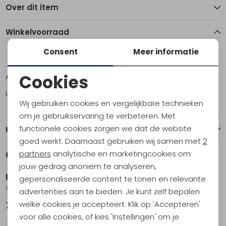
Over dit item
Winkelvoorraad
Consent
Meer informatie
6
7
8
9
10
11
12
Cookies
Amsterdam
1
2
2
2
1
2
0
Noodzakelijke cookies
Utrecht
0
2
3
2
0
2
1
Wij gebruiken cookies en vergelijkbare technieken
Personalisatie cookies
om je gebruikservaring te verbeteren. Met
functionele cookies zorgen we dat de website
Kenmerken
Analytische cookies
goed werkt. Daarnaast gebruiken wij samen met
2
Marketing cookies
Gerelateerde producten
partners
analytische en marketingcookies om
Nieuw
Nieuw
jouw gedrag anoniem te analyseren,
Reef
Reef
gepersonaliseerde content te tonen en relevante
Cushion Phantom Tradewind Black
The Layback Black
advertenties aan te bieden. Je kunt zelf bepalen
welke cookies je accepteert. Klik op 'Accepteren'
79,95
39,95
Nieuw
Nieuw
voor alle cookies, of kies 'Instellingen' om je