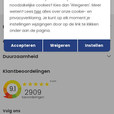
noodzakelijke cookies? Kies dan 'Weigeren'. Meer
Automatisch sparen voor korting
weten? Lees
hier
alles over onze cookie- en
privacyverklaring. Je kunt op elk moment je
instellingen wijzigingen door op de link te klikken
Klantenservice
onder aan de pagina.
Terug
Opslaan
Over Kathmandu
Accepteren
Weigeren
Instellen
Duurzaamheid
Klantbeoordelingen
9.1
2909
beoordelingen
Volg ons