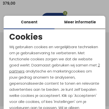
379,00
Schoenonderhoud
Bagagezakken en Tonnen
Wandelstokken en Gamaschen
Kampeermeubels
Pof, Pofzakken en Training
Wandelschoenen Heren
Skibroeken
Expeditie accessoires
Expeditie jassen
Fietsbroeken
Expeditie accessoires
1
Rugzak accessoires
Cadeaus en Diensten
Wassen
Klimtouw en Bandsling
Sokken
Fietsbroeken
Expeditie broeken
filter
Consent
Meer informatie
Ijsklimmen en Stijgijzers
Drinksysteem
Expeditie broeken
Cookies
Sneeuwwandelen
Wandelstokken en Gamaschen
Noodzakelijke cookies
Meld je aan voor Kathmandu
Wij gebruiken cookies en vergelijkbare technieken
Hoogtepunten
Zonnebrillen
Personalisatie cookies
om je gebruikservaring te verbeteren. Met
En spaar voor 5% korting op je nieuwe outdoorgear!
functionele cookies zorgen we dat de website
Analytische cookies
Als bonus ontvang je e-mails met leuke acties, events
goed werkt. Daarnaast gebruiken wij samen met
2
en nieuwe collecties!
Marketing cookies
partners
analytische en marketingcookies om
jouw gedrag anoniem te analyseren,
Aanmelden
gepersonaliseerde content te tonen en relevante
advertenties aan te bieden. Je kunt zelf bepalen
Hoe we met je data omgaan? Bekijk dit in onze
welke cookies je accepteert. Klik op 'Accepteren'
privacyverklaring.
voor alle cookies, of kies 'Instellingen' om je
voorkeuren aan te passen. Wil je alleen