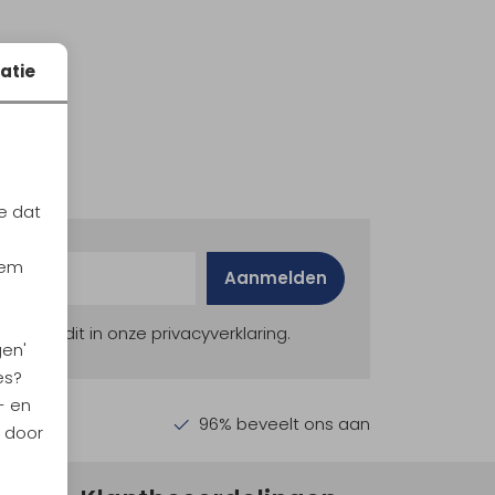
atie
e dat
iem
Aanmelden
ekijk dit in onze privacyverklaring.
gen'
es?
- en
en €30,-
96% beveelt ons aan
n door