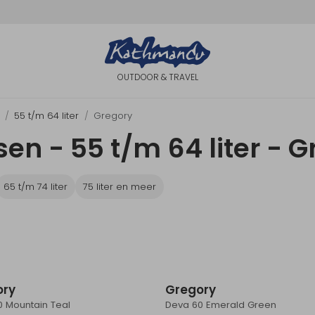
OUTDOOR & TRAVEL
55 t/m 64 liter
Gregory
n - 55 t/m 64 liter - G
65 t/m 74 liter
75 liter en meer
ory
Gregory
0 Mountain Teal
Deva 60 Emerald Green