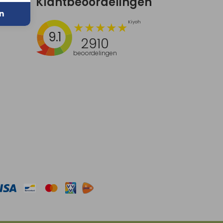
Klantbeoordelingen
n
9.1
2910
beoordelingen