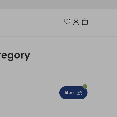
regory
1
filter