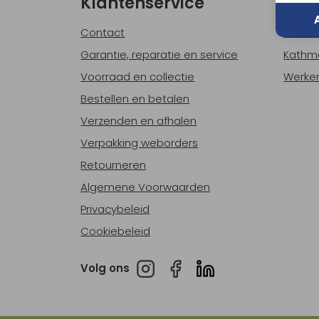
Klantenservice
Ove
Contact
Over o
Garantie, reparatie en service
Kathm
Voorraad en collectie
Werken
Bestellen en betalen
Verzenden en afhalen
Verpakking weborders
Retourneren
Algemene Voorwaarden
Privacybeleid
Cookiebeleid
Volg ons