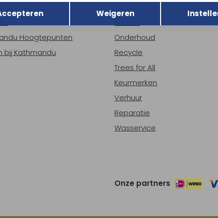
r Kathmandu
Duurzaamheid
Opslaan
Accepteren
Weigeren
Instelle
ns
Nieuws
andu Hoogtepunten
Onderhoud
 bij Kathmandu
Recycle
Trees for All
Keurmerken
Verhuur
Reparatie
Wasservice
Onze partners