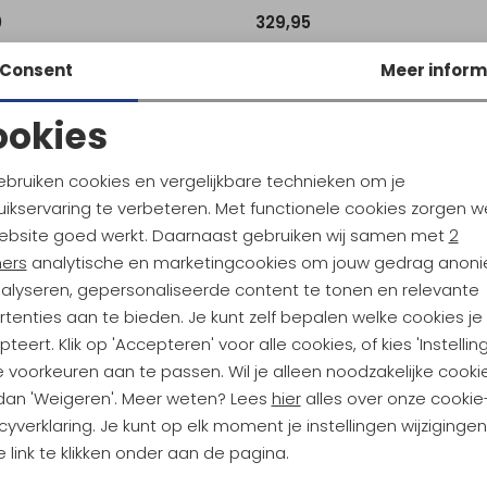
0
329,95
Consent
Meer inform
ookies
Noodzakelijke cookies
Personalisatie cookies
ebruiken cookies en vergelijkbare technieken om je
ikservaring te verbeteren. Met functionele cookies zorgen w
Analytische cookies
Marketing cookies
ebsite goed werkt. Daarnaast gebruiken wij samen met
2
ndu Hoogtepunten
ners
analytische en marketingcookies om jouw gedrag anon
nalyseren, gepersonaliseerde content te tonen en relevante
tdoorgear! Als bonus ontvang
tenties aan te bieden. Je kunt zelf bepalen welke cookies je
uwe collecties!
Hoe we met je data omgaan? B
teert. Klik op 'Accepteren' voor alle cookies, of kies 'Instellin
 voorkeuren aan te passen. Wil je alleen noodzakelijke cooki
 dan 'Weigeren'. Meer weten? Lees
hier
alles over onze cookie
h sparen voor korting
Gratis verzending bov
cyverklaring. Je kunt op elk moment je instellingen wijziginge
 link te klikken onder aan de pagina.
Terug