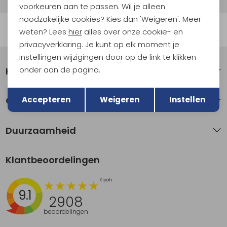
voorkeuren aan te passen. Wil je alleen
noodzakelijke cookies? Kies dan 'Weigeren'. Meer
Automatisch sparen voor korting
weten? Lees
hier
alles over onze cookie- en
privacyverklaring. Je kunt op elk moment je
instellingen wijzigingen door op de link te klikken
onder aan de pagina.
Klantenservice
Terug
Opslaan
Accepteren
Weigeren
Instellen
Over Kathmandu
Duurzaamheid
Klantbeoordelingen
9.1
2908
beoordelingen