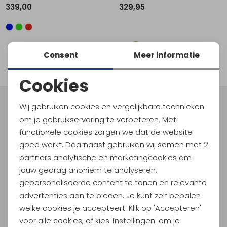
339,00
329,95
Schoenonderhoud
Bagagezakken en Tonnen
Wandelstokken en Gamaschen
Kampeermeubels
Pof, Pofzakken en Training
Wandelschoenen Heren
Skibroeken
Expeditie accessoires
Expeditie jassen
Fietsbroeken
Expeditie accessoires
Rugzak accessoires
Cadeaus en Diensten
Wassen
Klimtouw en Bandsling
Sokken
Fietsbroeken
Expeditie broeken
1
Consent
Meer informatie
filter
Ijsklimmen en Stijgijzers
Drinksysteem
Expeditie broeken
Cookies
Sneeuwwandelen
Wandelstokken en Gamaschen
Noodzakelijke cookies
Zonnebrillen
Wij gebruiken cookies en vergelijkbare technieken
Meld je aan voor Kathmandu
Personalisatie cookies
Hoogtepunten
om je gebruikservaring te verbeteren. Met
functionele cookies zorgen we dat de website
En spaar voor 5% korting op je nieuwe outdoorgear!
Analytische cookies
goed werkt. Daarnaast gebruiken wij samen met
2
Als bonus ontvang je e-mails met leuke acties, events
Marketing cookies
en nieuwe collecties!
partners
analytische en marketingcookies om
jouw gedrag anoniem te analyseren,
Aanmelden
gepersonaliseerde content te tonen en relevante
advertenties aan te bieden. Je kunt zelf bepalen
Hoe we met je data omgaan? Bekijk dit in onze
welke cookies je accepteert. Klik op 'Accepteren'
privacyverklaring.
voor alle cookies, of kies 'Instellingen' om je