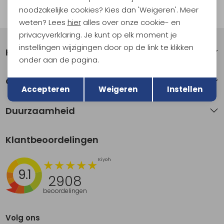
noodzakelijke cookies? Kies dan 'Weigeren'. Meer
Automatisch sparen voor korting
weten? Lees
hier
alles over onze cookie- en
privacyverklaring. Je kunt op elk moment je
instellingen wijzigingen door op de link te klikken
Klantenservice
onder aan de pagina.
Terug
Opslaan
Over Kathmandu
Accepteren
Weigeren
Instellen
Duurzaamheid
Klantbeoordelingen
9.1
2908
beoordelingen
Volg ons