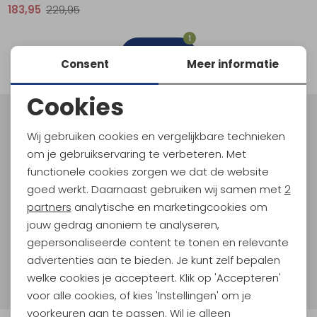
183,95
229,95
Schoenonderhoud
Bagagezakken en Tonnen
Wandelstokken en Gamaschen
Kampeermeubels
Pof, Pofzakken en Training
Wandelschoenen Heren
Skibroeken
Expeditie accessoires
Expeditie jassen
Fietsbroeken
Expeditie accessoires
1
Rugzak accessoires
Cadeaus en Diensten
Wassen
Klimtouw en Bandsling
Sokken
Fietsbroeken
Expeditie broeken
filter
Consent
Meer informatie
Ijsklimmen en Stijgijzers
Drinksysteem
Expeditie broeken
Cookies
Sneeuwwandelen
Wandelstokken en Gamaschen
Noodzakelijke cookies
Meld je aan voor Kathmandu
Wij gebruiken cookies en vergelijkbare technieken
Hoogtepunten
Zonnebrillen
Personalisatie cookies
om je gebruikservaring te verbeteren. Met
En spaar voor 5% korting op je nieuwe outdoorgear!
functionele cookies zorgen we dat de website
Analytische cookies
Als bonus ontvang je e-mails met leuke acties, events
goed werkt. Daarnaast gebruiken wij samen met
2
en nieuwe collecties!
Marketing cookies
partners
analytische en marketingcookies om
jouw gedrag anoniem te analyseren,
Aanmelden
gepersonaliseerde content te tonen en relevante
advertenties aan te bieden. Je kunt zelf bepalen
Hoe we met je data omgaan? Bekijk dit in onze
welke cookies je accepteert. Klik op 'Accepteren'
privacyverklaring.
voor alle cookies, of kies 'Instellingen' om je
voorkeuren aan te passen. Wil je alleen