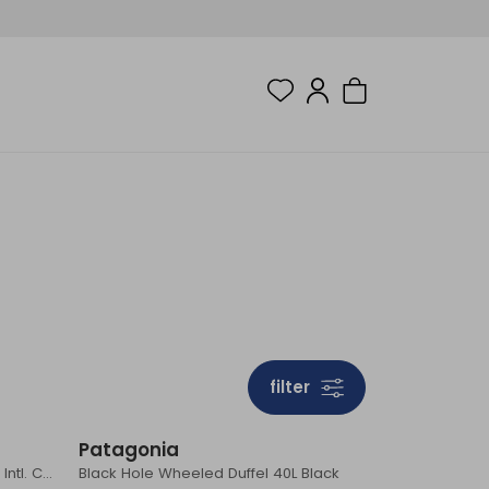
filter
Patagonia
Cargo Hauler XT Wheeled Duffel Intl. Carry-on Glacier Blue
Black Hole Wheeled Duffel 40L Black