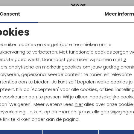
5
269,95
Consent
Meer inform
ookies
Noodzakelijke cookies
Personalisatie cookies
ebruiken cookies en vergelijkbare technieken om je
ikservaring te verbeteren. Met functionele cookies zorgen w
Analytische cookies
Marketing cookies
ebsite goed werkt. Daarnaast gebruiken wij samen met
2
ndu Hoogtepunten
ners
analytische en marketingcookies om jouw gedrag anon
tdoorgear! Als bonus ontvang
nalyseren, gepersonaliseerde content te tonen en relevante
uwe collecties!
Hoe we met je data omgaan? B
tenties aan te bieden. Je kunt zelf bepalen welke cookies je
teert. Klik op 'Accepteren' voor alle cookies, of kies 'Instellin
 voorkeuren aan te passen. Wil je alleen noodzakelijke cooki
h sparen voor korting
Gratis verzending bov
 dan 'Weigeren'. Meer weten? Lees
hier
alles over onze cookie
cyverklaring. Je kunt op elk moment je instellingen wijziginge
 link te klikken onder aan de pagina.
r Kathmandu
Duurzaamheid
Terug
Opslaan