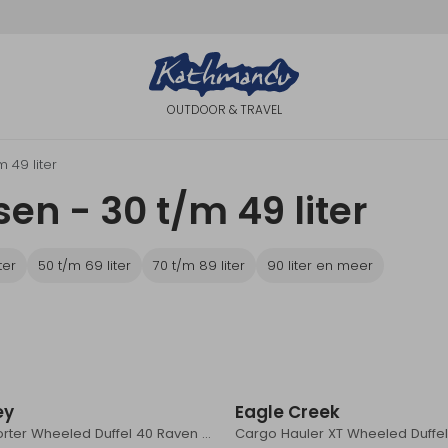
OUTDOOR & TRAVEL
m 49 liter
n - 30 t/m 49 liter
ter
50 t/m 69 liter
70 t/m 89 liter
90 liter en meer
ey
Eagle Creek
Transporter Wheeled Duffel 40 Raven Black