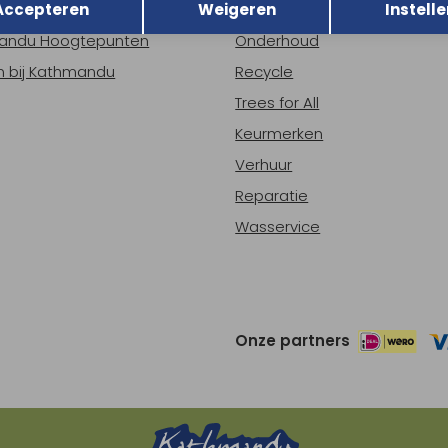
Accepteren
Weigeren
Instelle
ns
Nieuws
andu Hoogtepunten
Onderhoud
 bij Kathmandu
Recycle
Trees for All
Keurmerken
Verhuur
Reparatie
Wasservice
Onze partners