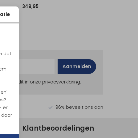
349,95
atie
e dat
Aanmelden
iem
ekijk dit in onze privacyverklaring.
gen'
es?
en €30,-
96% beveelt ons aan
- en
n door
Klantbeoordelingen