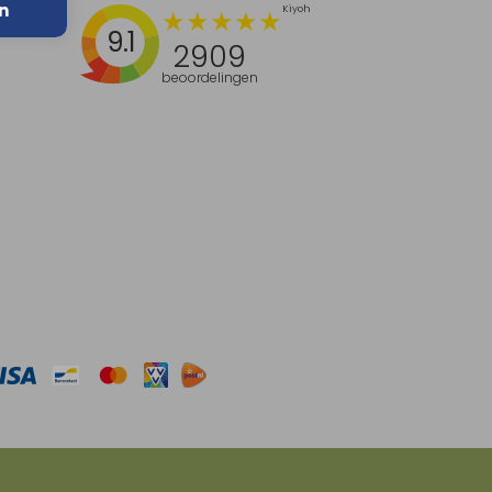
n
9.1
2909
beoordelingen