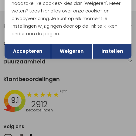
Automatisch sparen voor korting
noodzakelijke cookies? Kies dan 'Weigeren'. Meer
weten? Lees
hier
alles over onze cookie- en
privacyverklaring. Je kunt op elk moment je
Klantenservice
instellingen wijzigingen door op de link te klikken
onder aan de pagina.
Terug
Over Kathmandu
Opslaan
Accepteren
Weigeren
Instellen
Duurzaamheid
Klantbeoordelingen
9.1
2912
beoordelingen
Volg ons