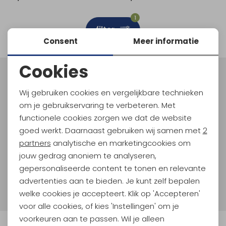
Schoenonderhoud
Bagagezakken en Tonnen
Wandelstokken en Gamaschen
Kampeermeubels
Pof, Pofzakken en Training
Wandelschoenen Heren
Skibroeken
Expeditie accessoires
Expeditie jassen
Fietsbroeken
Expeditie accessoires
1
filter
Rugzak accessoires
Cadeaus en Diensten
Wassen
Klimtouw en Bandsling
Sokken
Fietsbroeken
Expeditie broeken
Consent
Meer informatie
Ijsklimmen en Stijgijzers
Drinksysteem
Expeditie broeken
Cookies
Noodzakelijke cookies
Sneeuwwandelen
Wandelstokken en Gamaschen
Meld je aan voor Kathmandu
Hoogtepunten
Wij gebruiken cookies en vergelijkbare technieken
Personalisatie cookies
Zonnebrillen
om je gebruikservaring te verbeteren. Met
En spaar voor 5% korting op je nieuwe outdoorgear!
Als bonus ontvang je e-mails met leuke acties, events
functionele cookies zorgen we dat de website
Analytische cookies
en nieuwe collecties!
goed werkt. Daarnaast gebruiken wij samen met
2
Marketing cookies
partners
analytische en marketingcookies om
Aanmelden
jouw gedrag anoniem te analyseren,
gepersonaliseerde content te tonen en relevante
Hoe we met je data omgaan? Bekijk dit in onze
advertenties aan te bieden. Je kunt zelf bepalen
privacyverklaring.
welke cookies je accepteert. Klik op 'Accepteren'
voor alle cookies, of kies 'Instellingen' om je
voorkeuren aan te passen. Wil je alleen