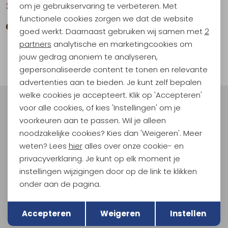
Personalisatie cookies
om je gebruikservaring te verbeteren. Met
36,95
49,95
24,95
49,95
functionele cookies zorgen we dat de website
Analytische cookies
goed werkt. Daarnaast gebruiken wij samen met
2
Marketing cookies
partners
analytische en marketingcookies om
1
jouw gedrag anoniem te analyseren,
filter
gepersonaliseerde content te tonen en relevante
advertenties aan te bieden. Je kunt zelf bepalen
welke cookies je accepteert. Klik op 'Accepteren'
voor alle cookies, of kies 'Instellingen' om je
Meld je aan voor Kathmandu
Hoogtepunten
voorkeuren aan te passen. Wil je alleen
noodzakelijke cookies? Kies dan 'Weigeren'. Meer
En spaar voor 5% korting op je nieuwe outdoorgear!
weten? Lees
hier
alles over onze cookie- en
Als bonus ontvang je e-mails met leuke acties, events
en nieuwe collecties!
privacyverklaring. Je kunt op elk moment je
instellingen wijzigingen door op de link te klikken
Aanmelden
onder aan de pagina.
Terug
Opslaan
Hoe we met je data omgaan? Bekijk dit in onze
Accepteren
Weigeren
Instellen
privacyverklaring.