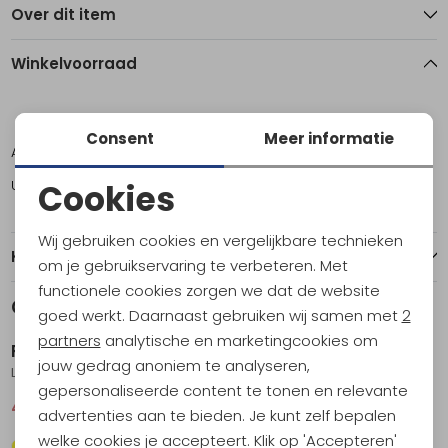
Over dit item
Winkelvoorraad
M
L
XL
Consent
Meer informatie
Amsterdam
1
0
1
Utrecht
1
1
0
Cookies
Noodzakelijke cookies
Wij gebruiken cookies en vergelijkbare technieken
Kenmerken
Personalisatie cookies
om je gebruikservaring te verbeteren. Met
functionele cookies zorgen we dat de website
Analytische cookies
Gerelateerde producten
Sale
Sale
goed werkt. Daarnaast gebruiken wij samen met
2
Marketing cookies
partners
analytische en marketingcookies om
Patagonia
Patagonia
jouw gedrag anoniem te analyseren,
L/S Cap Cool Daily Shirt - Cloud Crag Blue Sage - Light Blue Sage X-
Cap Cool Daily Shirt Gem Green - Light Gem Green X-
gepersonaliseerde content te tonen en relevante
47,95
64,95
32,95
44,95
advertenties aan te bieden. Je kunt zelf bepalen
welke cookies je accepteert. Klik op 'Accepteren'