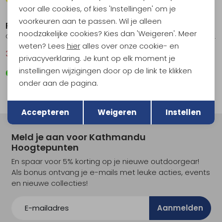
Sale
Sale
voor alle cookies, of kies 'Instellingen' om je
voorkeuren aan te passen. Wil je alleen
Patagonia
Patagonia
noodzakelijke cookies? Kies dan 'Weigeren'. Meer
Cap Cool Daily Shirt Feather Grey
Cap Cool Daily Shirt - '73 Skyline Gem Green - Light Gem Green X-
weten? Lees
hier
alles over onze cookie- en
32,95
44,95
40,95
54,95
privacyverklaring. Je kunt op elk moment je
instellingen wijzigingen door op de link te klikken
onder aan de pagina.
Terug
Opslaan
Accepteren
Weigeren
Instellen
Meld je aan voor Kathmandu
Hoogtepunten
En spaar voor 5% korting op je nieuwe outdoorgear!
Als bonus ontvang je e-mails met leuke acties, events
en nieuwe collecties!
Aanmelden