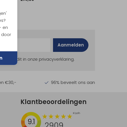
gen'
es?
- en
n door
Aanmelden
n
ekijk dit in onze privacyverklaring.
en €30,-
96% beveelt ons aan
Klantbeoordelingen
9.1
2909