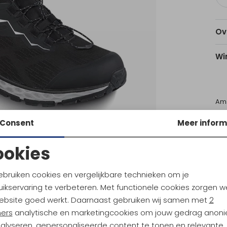
Ov
Wi
Am
Utr
Consent
Meer inform
ookies
Ke
Noodzakelijke cookies
Personalisatie cookies
ebruiken cookies en vergelijkbare technieken om je
Nieuw
N
ikservaring te verbeteren. Met functionele cookies zorgen w
Analytische cookies
Marketing cookies
l
Meindl
ebsite goed werkt. Daarnaast gebruiken wij samen met
2
 GTX Schwarz / Antrazit
ners
analytische en marketingcookies om jouw gedrag anon
nalyseren, gepersonaliseerde content te tonen en relevante
5
184,95