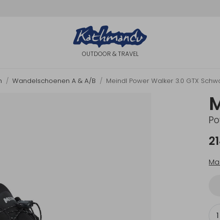
OUTDOOR & TRAVEL
n
Wandelschoenen A & A/B
Meindl Power Walker 3.0 GTX Schwa
M
Po
2
Ma