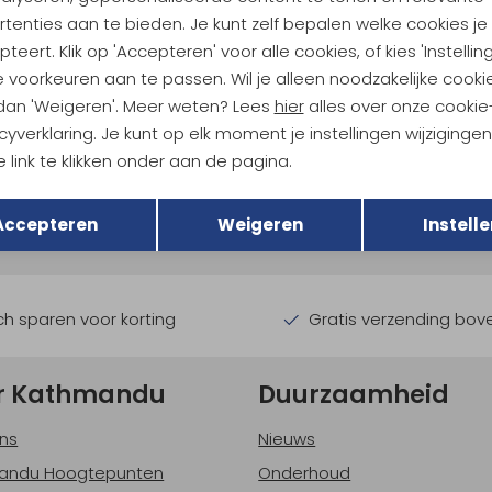
tenties aan te bieden. Je kunt zelf bepalen welke cookies je
teert. Klik op 'Accepteren' voor alle cookies, of kies 'Instellin
 voorkeuren aan te passen. Wil je alleen noodzakelijke cooki
 dan 'Weigeren'. Meer weten? Lees
hier
alles over onze cookie
cyverklaring. Je kunt op elk moment je instellingen wijziginge
ndu Hoogtepunten
 link te klikken onder aan de pagina.
Terug
Opslaan
tdoorgear! Als bonus ontvang
Accepteren
Weigeren
Instelle
uwe collecties!
Hoe we met je data omgaan? B
h sparen voor korting
Gratis verzending bov
r Kathmandu
Duurzaamheid
ns
Nieuws
andu Hoogtepunten
Onderhoud