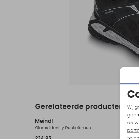
C
Gerelateerde producten
Wij g
Nieuw
gebru
Meindl
Meind
de w
Glarus Identity Dunkelbraun
Vermont
part
te a
234,95
234,9