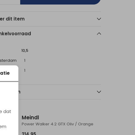
er dit item
nkelvoorraad
10,5
sterdam
1
echt
1
atie
nmerken
ieuw
Nieuw
e dat
Meindl
Power Walker 4.2 Clima Graphit / Schwarz
Power Walker 4.2 GTX Oliv / Orange
iem
214,95