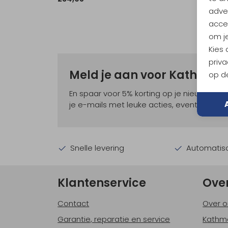
adver
accep
om je
Kies
priva
Meld je aan voor Kathma
op de
En spaar voor 5% korting op je nieuwe ou
je e-mails met leuke acties, events en nie
Snelle levering
Automatisc
Klantenservice
Ove
Contact
Over o
Garantie, reparatie en service
Kathm