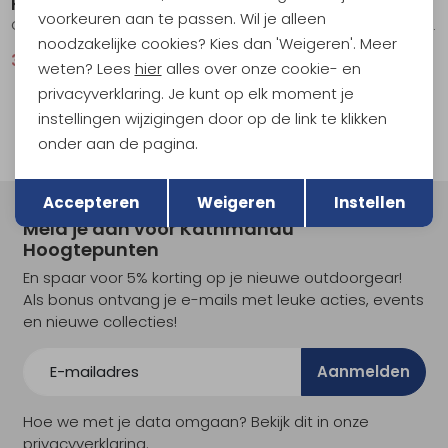
Karpos
Karpos
voorkeuren aan te passen. Wil je alleen
Gusela Mer. T-Shirt Women's Innuendo
Coppolo Mer. T-Shirt Women's Innuendo
noodzakelijke cookies? Kies dan 'Weigeren'. Meer
36,95
74,95
36,95
74,95
weten? Lees
hier
alles over onze cookie- en
privacyverklaring. Je kunt op elk moment je
instellingen wijzigingen door op de link te klikken
onder aan de pagina.
Terug
Opslaan
Accepteren
Weigeren
Instellen
Meld je aan voor Kathmandu
Hoogtepunten
En spaar voor 5% korting op je nieuwe outdoorgear!
Als bonus ontvang je e-mails met leuke acties, events
en nieuwe collecties!
Aanmelden
Hoe we met je data omgaan? Bekijk dit in onze
privacyverklaring.