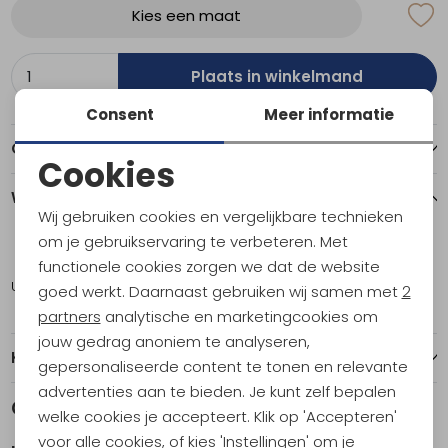
Kies een maat
Plaats in winkelmand
Consent
Meer informatie
Over dit item
Cookies
Noodzakelijke cookies
Winkelvoorraad
Wij gebruiken cookies en vergelijkbare technieken
Personalisatie cookies
om je gebruikservaring te verbeteren. Met
XXL
functionele cookies zorgen we dat de website
Analytische cookies
Utrecht
1
goed werkt. Daarnaast gebruiken wij samen met
2
Marketing cookies
partners
analytische en marketingcookies om
jouw gedrag anoniem te analyseren,
Kenmerken
gepersonaliseerde content te tonen en relevante
advertenties aan te bieden. Je kunt zelf bepalen
Gerelateerde producten
Sale
Sale
welke cookies je accepteert. Klik op 'Accepteren'
voor alle cookies, of kies 'Instellingen' om je