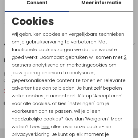
Consent
Meer informatie
XL
Cookies
Utrecht
2
Noodzakelijke cookies
Wij gebruiken cookies en vergelijkbare technieken
Personalisatie cookies
om je gebruikservaring te verbeteren. Met
Kenmerken
functionele cookies zorgen we dat de website
Analytische cookies
goed werkt. Daarnaast gebruiken wij samen met
2
Gerelateerde producten
Sale
Sale
Marketing cookies
partners
analytische en marketingcookies om
jouw gedrag anoniem te analyseren,
Karpos
Karpos
gepersonaliseerde content te tonen en relevante
Coppolo Mer. T-Shirt Women's Innuendo
Coppolo Mer. T-S Women's Nirvana
advertenties aan te bieden. Je kunt zelf bepalen
36,95
74,95
36,95
74,95
welke cookies je accepteert. Klik op 'Accepteren'
voor alle cookies, of kies 'Instellingen' om je
voorkeuren aan te passen. Wil je alleen
noodzakelijke cookies? Kies dan 'Weigeren'. Meer
weten? Lees
hier
alles over onze cookie- en
privacyverklaring. Je kunt op elk moment je