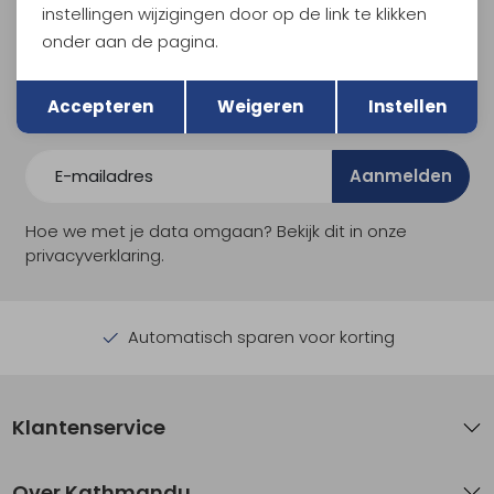
instellingen wijzigingen door op de link te klikken
Meld je aan voor Kathmandu
Hoogtepunten
onder aan de pagina.
En spaar voor 5% korting op je nieuwe outdoorgear!
Terug
Opslaan
Als bonus ontvang je e-mails met leuke acties, events
Accepteren
Weigeren
Instellen
en nieuwe collecties!
Aanmelden
Hoe we met je data omgaan? Bekijk dit in onze
privacyverklaring.
Automatisch sparen voor korting
Klantenservice
Over Kathmandu