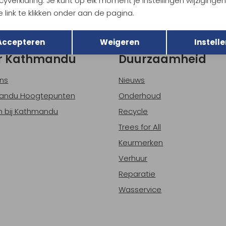
cyverklaring. Je kunt op elk moment je instellingen wijziginge
 link te klikken onder aan de pagina.
h sparen voor korting
Gratis verzending bov
Terug
Opslaan
Accepteren
Weigeren
Instelle
r Kathmandu
Duurzaamheid
ns
Nieuws
andu Hoogtepunten
Onderhoud
 bij Kathmandu
Recycle
Trees for All
Keurmerken
Verhuur
Reparatie
Wasservice