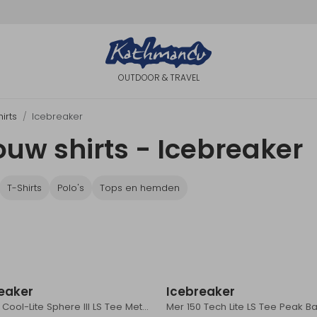
OUTDOOR & TRAVEL
irts
Icebreaker
uw shirts - Icebreaker
T-Shirts
Polo's
Tops en hemden
Sale
eaker
Icebreaker
Mer 125 Cool-Lite Sphere III LS Tee Metro Hthr