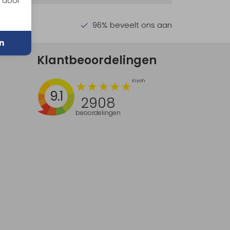
n door
en €30,-
96% beveelt ons aan
n
Klantbeoordelingen
9.1
2908
beoordelingen