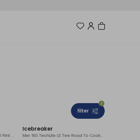
1
filter
Sale
Sale
Icebreaker
Mer 150 Tech Lite LS Tee Peak Bal Flint Blue
Mer 150 TechLite LS Tee Road To Cook Midnight Navy