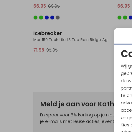
66,95
89,95
66,95
Sale
Icebreaker
Mer 150 Tech Lite LS Tee Rain Ridge Agate
C
71,95
95,95
Wij g
gebru
de w
part
te a
adver
Meld je aan voor Kathma
accep
En spaar voor 5% korting op je nieuwe ou
om je
je e-mails met leuke acties, events en nie
Kies