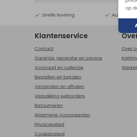
priva
op de
Snelle levering
Automatisc
Klantenservice
Ove
Contact
Over o
Garantie, reparatie en service
Kathm
Voorraad en collectie
Werken
Bestellen en betalen
Verzenden en afhalen
Verpakking weborders
Retourneren
Algemene Voorwaarden
Privacybeleid
Cookiebeleid