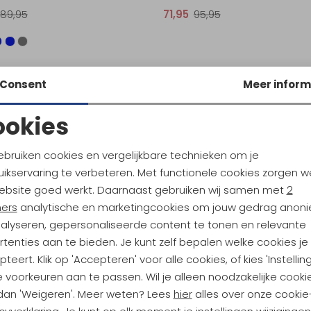
89,95
71,95
95,95
Consent
Meer inform
ookies
Noodzakelijke cookies
Personalisatie cookies
ebruiken cookies en vergelijkbare technieken om je
ikservaring te verbeteren. Met functionele cookies zorgen w
Analytische cookies
Marketing cookies
ebsite goed werkt. Daarnaast gebruiken wij samen met
2
ners
analytische en marketingcookies om jouw gedrag anon
nalyseren, gepersonaliseerde content te tonen en relevante
tenties aan te bieden. Je kunt zelf bepalen welke cookies je
ndu Hoogtepunten
teert. Klik op 'Accepteren' voor alle cookies, of kies 'Instellin
tdoorgear! Als bonus ontvang
 voorkeuren aan te passen. Wil je alleen noodzakelijke cooki
uwe collecties!
Hoe we met je data omgaan? B
 dan 'Weigeren'. Meer weten? Lees
hier
alles over onze cookie