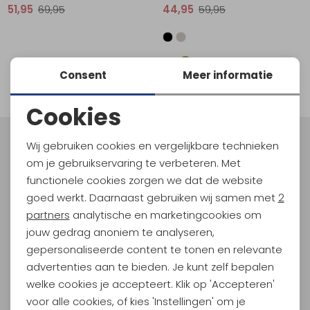
51,95
69,95
44,95
59,95
Schoenonderhoud
Bagagezakken en Tonnen
Wandelstokken en Gamaschen
Kampeermeubels
Pof, Pofzakken en Training
Wandelschoenen Heren
Skibroeken
Expeditie accessoires
Expeditie jassen
Fietsbroeken
Expeditie accessoires
Rugzak accessoires
Cadeaus en Diensten
Wassen
Klimtouw en Bandsling
Sokken
Fietsbroeken
Expeditie broeken
1
Consent
Meer informatie
filter
Ijsklimmen en Stijgijzers
Drinksysteem
Expeditie broeken
Cookies
Sneeuwwandelen
Wandelstokken en Gamaschen
Noodzakelijke cookies
Zonnebrillen
Wij gebruiken cookies en vergelijkbare technieken
Meld je aan voor Kathmandu
Personalisatie cookies
Hoogtepunten
om je gebruikservaring te verbeteren. Met
functionele cookies zorgen we dat de website
En spaar voor 5% korting op je nieuwe outdoorgear!
Analytische cookies
goed werkt. Daarnaast gebruiken wij samen met
2
Als bonus ontvang je e-mails met leuke acties, events
Marketing cookies
en nieuwe collecties!
partners
analytische en marketingcookies om
jouw gedrag anoniem te analyseren,
Aanmelden
gepersonaliseerde content te tonen en relevante
advertenties aan te bieden. Je kunt zelf bepalen
Hoe we met je data omgaan? Bekijk dit in onze
welke cookies je accepteert. Klik op 'Accepteren'
privacyverklaring.
voor alle cookies, of kies 'Instellingen' om je