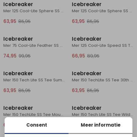
Icebreaker
Icebreaker
Mer 125 Cool-Lite Sphere SS Tee Beta Black
Mer 125 Cool-Lite Sphere SS Tee Across Flintblue
63,95
85,95
63,95
85,95
Sale
Sale
Icebreaker
Icebreaker
Mer 75 Cool-Lite Feather SS Crewe Atlan/Flintblue/Seagl
Mer 125 Cool-Lite Speed SS Tee Atlantis
74,95
99,95
66,95
89,95
Sale
Sale
Icebreaker
Icebreaker
Mer 150 Tech Lite SS Tee Summit Loden
Mer 150 TechLite SS Tee 30th Anniver Black
63,95
85,95
63,95
85,95
Sale
Sale
Icebreaker
Icebreaker
Mer 150 TechLite SS Tee Mounta Pulse Agate
Mer 150 Tech Lite SS Tee Wild Pack Topaz
Consent
Meer informatie
63,95
85,95
63,95
85,95
Sale
Sale