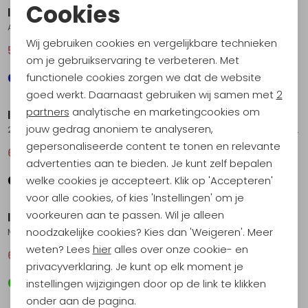
Cookies
Icebreaker
Icebreaker
Noodzakelijke cookies
Anatomica SS Crewe Midnight Navy
Anatomica SS Crewe Loden
Wij gebruiken cookies en vergelijkbare technieken
51,95
69,95
51,95
69,95
Personalisatie cookies
om je gebruikservaring te verbeteren. Met
functionele cookies zorgen we dat de website
Analytische cookies
Sale
Sale
goed werkt. Daarnaast gebruiken wij samen met
2
Marketing cookies
partners
analytische en marketingcookies om
Icebreaker
Icebreaker
jouw gedrag anoniem te analyseren,
200 Oasis SS Crewe Midnight Navy
Mer 150 Tech Lite SS Tee IB Wordmark Jasper
gepersonaliseerde content te tonen en relevante
66,95
89,95
63,95
85,95
advertenties aan te bieden. Je kunt zelf bepalen
welke cookies je accepteert. Klik op 'Accepteren'
Sale
Sale
voor alle cookies, of kies 'Instellingen' om je
voorkeuren aan te passen. Wil je alleen
Icebreaker
Icebreaker
noodzakelijke cookies? Kies dan 'Weigeren'. Meer
Mer 125 Cool-Lite Sphere III LS Tee Sphagnum
Mer 150 Tech Lite III SS Tee Van Camp Dawn
weten? Lees
hier
alles over onze cookie- en
66,95
89,95
63,95
85,95
privacyverklaring. Je kunt op elk moment je
instellingen wijzigingen door op de link te klikken
Sale
Sale
onder aan de pagina.