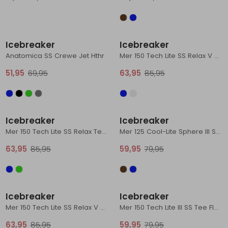
Schoenonderhoud
Bagagezakken en Tonnen
Wandelstokken en Gamaschen
Kampeermeubels
Pof, Pofzakken en Training
Wandelschoenen Heren
Skibroeken
Expeditie accessoires
Expeditie jassen
Fietsbroeken
Expeditie accessoires
Sale
Sale
Rugzak accessoires
Cadeaus en Diensten
Wassen
Klimtouw en Bandsling
Sokken
Fietsbroeken
Expeditie broeken
Icebreaker
Icebreaker
Anatomica SS Crewe Jet Hthr
Mer 150 Tech Lite SS Relax V Neck Tee Women's Midnight Navy
Ijsklimmen en Stijgijzers
Drinksysteem
Expeditie broeken
51,95
69,95
63,95
85,95
Sneeuwwandelen
Wandelstokken en Gamaschen
Sale
Sale
Zonnebrillen
Icebreaker
Icebreaker
Mer 150 Tech Lite SS Relax Tee Midnight Navy
Mer 125 Cool-Lite Sphere III SS Tee Trail
63,95
85,95
59,95
79,95
Sale
Sale
Icebreaker
Icebreaker
Mer 150 Tech Lite SS Relax V Neck Tee Women's Undyed/Midnight Navy
Mer 150 Tech Lite III SS Tee Flagstone
63,95
85,95
59,95
79,95