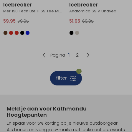
Icebreaker
Icebreaker
Mer 150 Tech Lite III SS Tee Midnight Navy
Anatomica SS V Undyed
59,95
79,95
51,95
69,95
Pagina
1
2
1
filter
Meld je aan voor Kathmandu
Hoogtepunten
En spaar voor 5% korting op je nieuwe outdoorgear!
Als bonus ontvang je e-mails met leuke acties, events