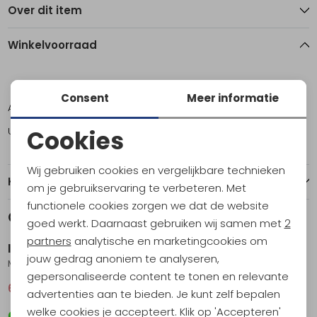
Over dit item
Winkelvoorraad
M
L
XXL
Consent
Meer informatie
Amsterdam
0
2
0
Utrecht
2
1
1
Cookies
Noodzakelijke cookies
Wij gebruiken cookies en vergelijkbare technieken
Kenmerken
Personalisatie cookies
om je gebruikservaring te verbeteren. Met
functionele cookies zorgen we dat de website
Analytische cookies
Gerelateerde producten
Sale
Sale
goed werkt. Daarnaast gebruiken wij samen met
2
Marketing cookies
partners
analytische en marketingcookies om
Icebreaker
Icebreaker
jouw gedrag anoniem te analyseren,
Mer 125 Cool-Lite Sphere III LS Tee Metro Hthr
Mer 125 Cool-Lite Sphere III LS Tee Artic
gepersonaliseerde content te tonen en relevante
66,95
89,95
66,95
89,95
advertenties aan te bieden. Je kunt zelf bepalen
welke cookies je accepteert. Klik op 'Accepteren'