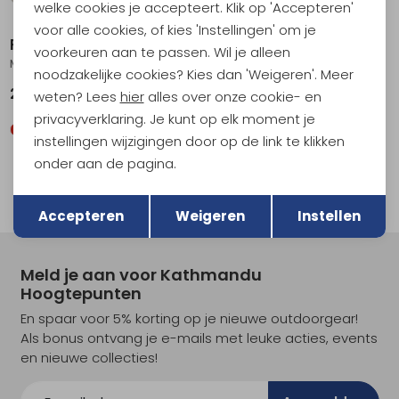
welke cookies je accepteert. Klik op 'Accepteren'
voor alle cookies, of kies 'Instellingen' om je
RAB
RAB
voorkeuren aan te passen. Wil je alleen
Microlight Alpine Jacket Beluga
Infinity Jacket Deep Ink/Ink
noodzakelijke cookies? Kies dan 'Weigeren'. Meer
239,95
499,00
weten? Lees
hier
alles over onze cookie- en
privacyverklaring. Je kunt op elk moment je
instellingen wijzigingen door op de link te klikken
onder aan de pagina.
1
filter
Terug
Opslaan
Accepteren
Weigeren
Instellen
Meld je aan voor Kathmandu
Hoogtepunten
En spaar voor 5% korting op je nieuwe outdoorgear!
Als bonus ontvang je e-mails met leuke acties, events
en nieuwe collecties!