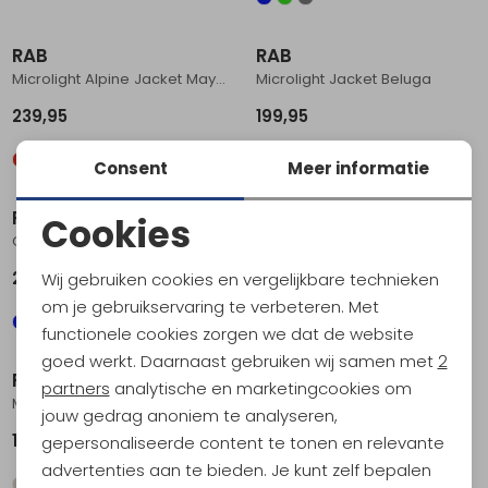
RAB
RAB
Microlight Alpine Jacket Maya Blue
Microlight Jacket Beluga
239,95
199,95
Consent
Meer informatie
RAB
RAB
Cookies
Glaceon Pro Jacket Tempest Blue/Orion Blue
Microlight Alpine Jacket Tuscan Red
Noodzakelijke cookies
279,95
239,95
Wij gebruiken cookies en vergelijkbare technieken
Personalisatie cookies
om je gebruikservaring te verbeteren. Met
functionele cookies zorgen we dat de website
Analytische cookies
goed werkt. Daarnaast gebruiken wij samen met
2
RAB
RAB
Marketing cookies
partners
analytische en marketingcookies om
Microlight Jacket Light Khaki
Microlight Jacket Black
jouw gedrag anoniem te analyseren,
199,95
199,95
gepersonaliseerde content te tonen en relevante
advertenties aan te bieden. Je kunt zelf bepalen