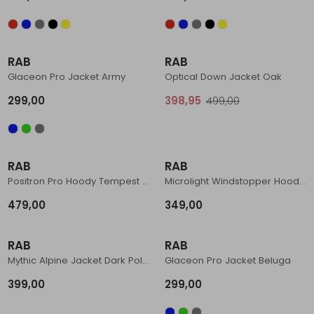
Schoenonderhoud
Bagagezakken en Tonnen
Wandelstokken en Gamaschen
Kampeermeubels
Pof, Pofzakken en Training
Wandelschoenen Heren
Skibroeken
Expeditie accessoires
Expeditie jassen
Fietsbroeken
Expeditie accessoires
Sale
Rugzak accessoires
Cadeaus en Diensten
Wassen
Klimtouw en Bandsling
Sokken
Fietsbroeken
Expeditie broeken
RAB
RAB
Glaceon Pro Jacket Army
Optical Down Jacket Oak
Ijsklimmen en Stijgijzers
Drinksysteem
Expeditie broeken
299,00
398,95
499,00
Sneeuwwandelen
Wandelstokken en Gamaschen
Zonnebrillen
RAB
RAB
Positron Pro Hoody Tempest Blue
Microlight Windstopper Hoody Black
479,00
349,00
RAB
RAB
Mythic Alpine Jacket Dark Pollen
Glaceon Pro Jacket Beluga
399,00
299,00