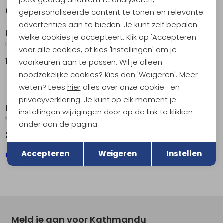
Gerelateerde producten
gepersonaliseerde content te tonen en relevante
advertenties aan te bieden. Je kunt zelf bepalen
RAB
RAB
welke cookies je accepteert. Klik op 'Accepteren'
Phantom Jacket Light Zinc
Cirrus Flex Hoody Oak
voor alle cookies, of kies 'Instellingen' om je
199,95
179,95
voorkeuren aan te passen. Wil je alleen
noodzakelijke cookies? Kies dan 'Weigeren'. Meer
weten? Lees
hier
alles over onze cookie- en
privacyverklaring. Je kunt op elk moment je
RAB
RAB
instellingen wijzigingen door op de link te klikken
Kinetic 2.0 Jacket Tuscan Red
Borealis Hoody Oak
onder aan de pagina.
249,95
119,95
Terug
Opslaan
Accepteren
Weigeren
Instellen
Meld je aan voor Kathmandu