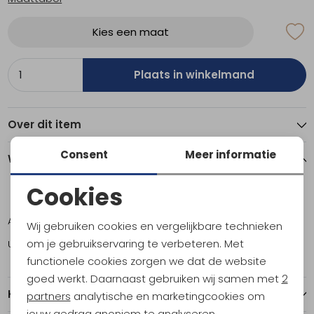
Kies een maat
Plaats in winkelmand
Over dit item
Consent
Meer informatie
Winkelvoorraad
Cookies
L
XL
Noodzakelijke cookies
Amsterdam
0
1
Wij gebruiken cookies en vergelijkbare technieken
Personalisatie cookies
om je gebruikservaring te verbeteren. Met
Utrecht
1
1
functionele cookies zorgen we dat de website
Analytische cookies
goed werkt. Daarnaast gebruiken wij samen met
2
Kenmerken
Marketing cookies
partners
analytische en marketingcookies om
jouw gedrag anoniem te analyseren,