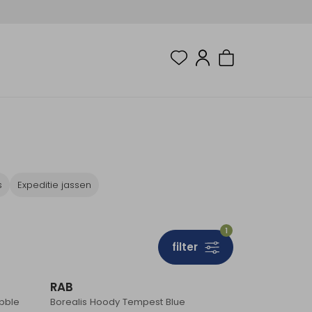
s
Expeditie jassen
1
filter
RAB
bble
Borealis Hoody Tempest Blue