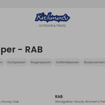
OUTDOOR & TRAVEL
per - RAB
en
Donsjassen
Regenjassen
Softshelljassen
Bodywarmer
RAB
is Hoody Oak
Windgather Hoody Women's Pe