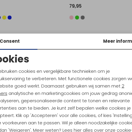
79,95
ther Hoody Army
Consent
Meer inform
ookies
Noodzakelijke cookies
Personalisatie cookies
ebruiken cookies en vergelijkbare technieken om je
ikservaring te verbeteren. Met functionele cookies zorgen w
Analytische cookies
Marketing cookies
ebsite goed werkt. Daarnaast gebruiken wij samen met
2
ners
analytische en marketingcookies om jouw gedrag anon
nalyseren, gepersonaliseerde content te tonen en relevante
tenties aan te bieden. Je kunt zelf bepalen welke cookies je
ndu Hoogtepunten
teert. Klik op 'Accepteren' voor alle cookies, of kies 'Instellin
 voorkeuren aan te passen. Wil je alleen noodzakelijke cooki
tdoorgear! Als bonus ontvang
 dan 'Weigeren'. Meer weten? Lees
hier
alles over onze cookie
uwe collecties!