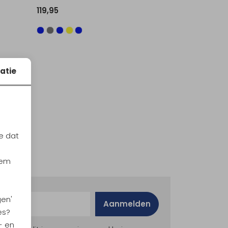
119,95
atie
e dat
iem
gen'
Aanmelden
es?
- en