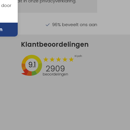
ekijk dit in onze privacyverklaring.
n door
en €30,-
96% beveelt ons aan
n
Klantbeoordelingen
9.1
2909
beoordelingen