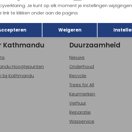
Hoe we met je data omgaan? B
cyverklaring. Je kunt op elk moment je instellingen wijziginge
 link te klikken onder aan de pagina.
Terug
Opslaan
h sparen voor korting
Gratis verzending bov
Accepteren
Weigeren
Instelle
r Kathmandu
Duurzaamheid
ns
Nieuws
andu Hoogtepunten
Onderhoud
 bij Kathmandu
Recycle
Trees for All
Keurmerken
Verhuur
Reparatie
Wasservice