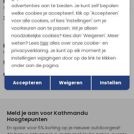
Fjällräven
Fjällräven
advertenties aan te bieden. Je kunt zelf bepalen
Stina Jacket Women's Fossil
HC hydratic Padded Parka Women's Laurel Green
welke cookies je accepteert. Klik op 'Accepteren'
239,95
549,00
voor alle cookies, of kies 'Instellingen' om je
voorkeuren aan te passen. Wil je alleen
Sale
noodzakelijke cookies? Kies dan 'Weigeren'. Meer
weten? Lees
hier
alles over onze cookie- en
Fjällräven
Fjällräven
privacyverklaring. Je kunt op elk moment je
HC hydratic Padded Parka Women's Dark Navy
Stina Padded Jacket Women's Port
instellingen wijzigingen door op de link te klikken
549,00
208,95
349,00
onder aan de pagina.
Terug
Opslaan
Accepteren
Weigeren
Instellen
Meld je aan voor Kathmandu
Hoogtepunten
En spaar voor 5% korting op je nieuwe outdoorgear!