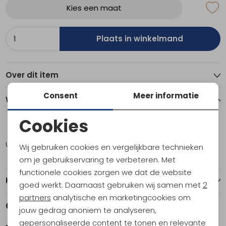
Kies een maat
Plaats in winkelmand
Over dit item
Consent
Meer informatie
Winkelvoorraad
Cookies
M
L
Noodzakelijke cookies
Utrecht
1
1
Wij gebruiken cookies en vergelijkbare technieken
Personalisatie cookies
om je gebruikservaring te verbeteren. Met
functionele cookies zorgen we dat de website
Analytische cookies
Kenmerken
goed werkt. Daarnaast gebruiken wij samen met
2
Marketing cookies
partners
analytische en marketingcookies om
Gerelateerde producten
jouw gedrag anoniem te analyseren,
gepersonaliseerde content te tonen en relevante