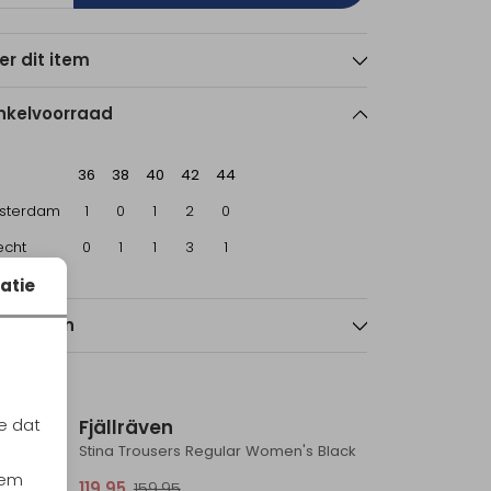
er dit item
nkelvoorraad
36
38
40
42
44
sterdam
1
0
1
2
0
echt
0
1
1
3
1
atie
nmerken
Sale
Sale
e dat
Fjällräven
il
Stina Trousers Regular Women's Black
iem
119,95
159,95