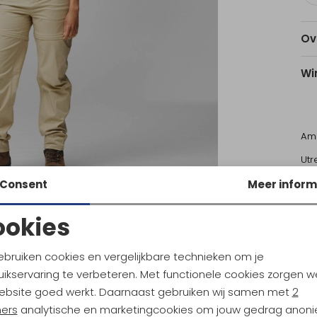
Ov
Wi
Am
Utr
Consent
Meer inform
Ke
ookies
Noodzakelijke cookies
Personalisatie cookies
Sale
ebruiken cookies en vergelijkbare technieken om je
ikservaring te verbeteren. Met functionele cookies zorgen w
räven
Fjällräven
Analytische cookies
Marketing cookies
ast Lite Shorts Women's Fossil
Abisko Hike Shorts Women's Foss
ebsite goed werkt. Daarnaast gebruiken wij samen met
2
ners
analytische en marketingcookies om jouw gedrag anon
99,95
96,95
129,95