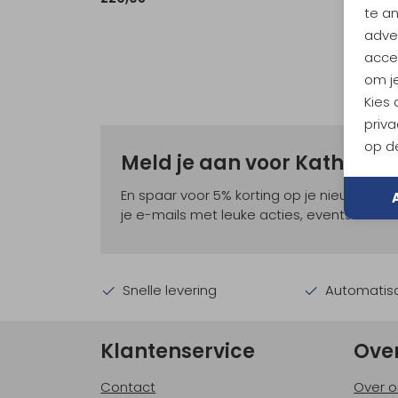
te a
adver
accep
om je
Kies
priva
op de
Meld je aan voor Kathma
En spaar voor 5% korting op je nieuwe ou
je e-mails met leuke acties, events en nie
Snelle levering
Automatisc
Klantenservice
Ove
Contact
Over o