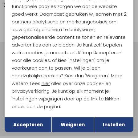
24,99
functionele cookies zorgen we dat de website
Analytische cookies
goed werkt. Daarnaast gebruiken wij samen met
2
1
Marketing cookies
partners
analytische en marketingcookies om
filter
jouw gedrag anoniem te analyseren,
gepersonaliseerde content te tonen en relevante
advertenties aan te bieden. Je kunt zelf bepalen
welke cookies je accepteert. Klik op 'Accepteren'
Meld je aan voor Kathmandu
voor alle cookies, of kies 'Instellingen' om je
Hoogtepunten
voorkeuren aan te passen. Wil je alleen
En spaar voor 5% korting op je nieuwe outdoorgear!
noodzakelijke cookies? Kies dan 'Weigeren'. Meer
Als bonus ontvang je e-mails met leuke acties, events
weten? Lees
hier
alles over onze cookie- en
en nieuwe collecties!
privacyverklaring. Je kunt op elk moment je
instellingen wijzigingen door op de link te klikken
Aanmelden
onder aan de pagina.
Terug
Hoe we met je data omgaan? Bekijk dit in onze
Opslaan
privacyverklaring.
Accepteren
Weigeren
Instellen