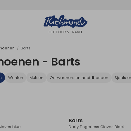
OUTDOOR & TRAVEL
hoenen
Barts
oenen - Barts
n
Wanten
Mutsen
Oorwarmers en hoofdbanden
Sjaals e
Barts
Gloves blue
Darty Fingerless Gloves Black