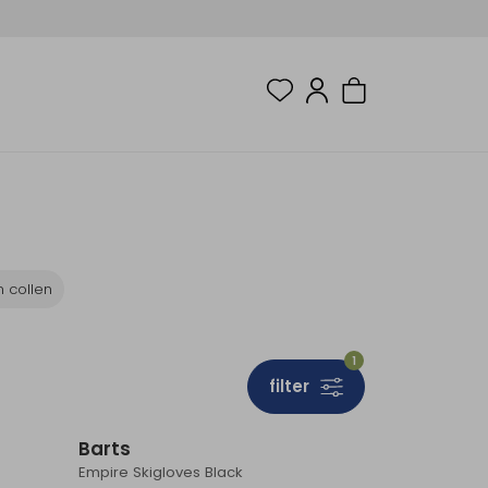
n collen
1
filter
Barts
Empire Skigloves Black