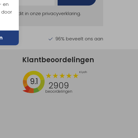
- en
n door
ekijk dit in onze privacyverklaring.
n
en €30,-
96% beveelt ons aan
Klantbeoordelingen
9.1
2909
beoordelingen