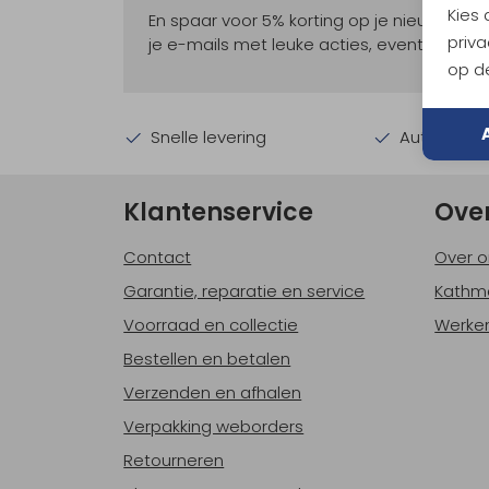
Kies
En spaar voor 5% korting op je nieuwe ou
priva
je e-mails met leuke acties, events en nie
op de
Snelle levering
Automatisc
Klantenservice
Ove
Contact
Over o
Garantie, reparatie en service
Kathm
Voorraad en collectie
Werken
Bestellen en betalen
Verzenden en afhalen
Verpakking weborders
Retourneren