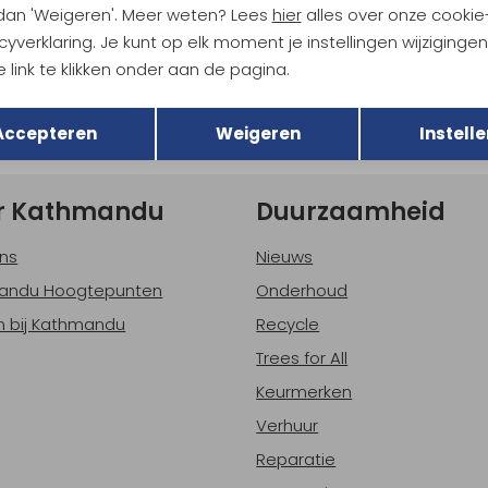
 dan 'Weigeren'. Meer weten? Lees
hier
alles over onze cookie
tdoorgear! Als bonus ontvang
cyverklaring. Je kunt op elk moment je instellingen wijziginge
uwe collecties!
Hoe we met je data omgaan? B
 link te klikken onder aan de pagina.
Terug
Opslaan
Accepteren
Weigeren
Instelle
h sparen voor korting
Gratis verzending bov
r Kathmandu
Duurzaamheid
ns
Nieuws
andu Hoogtepunten
Onderhoud
 bij Kathmandu
Recycle
Trees for All
Keurmerken
Verhuur
Reparatie