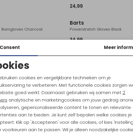
24,99
Barts
 Bumgloves Charcoal
Powerstretch Gloves Black
34,99
Consent
Meer inform
ookies
 Gloves Charcoal
Noodzakelijke cookies
Personalisatie cookies
ebruiken cookies en vergelijkbare technieken om je
ikservaring te verbeteren. Met functionele cookies zorgen w
Analytische cookies
Marketing cookies
ebsite goed werkt. Daarnaast gebruiken wij samen met
2
ners
analytische en marketingcookies om jouw gedrag anon
nalyseren, gepersonaliseerde content te tonen en relevante
tenties aan te bieden. Je kunt zelf bepalen welke cookies je
teert. Klik op 'Accepteren' voor alle cookies, of kies 'Instellin
ndu Hoogtepunten
 voorkeuren aan te passen. Wil je alleen noodzakelijke cooki