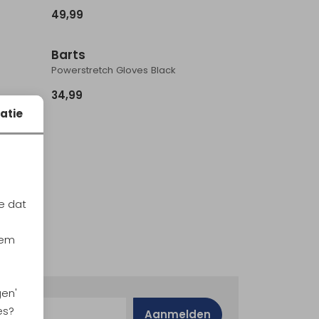
49,99
Barts
Powerstretch Gloves Black
34,99
atie
e dat
iem
gen'
es?
Aanmelden