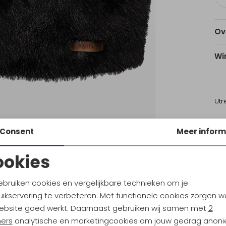
Ov
Wi
Utr
Consent
Meer inform
Ke
ookies
Noodzakelijke cookies
Personalisatie cookies
ebruiken cookies en vergelijkbare technieken om je
ikservaring te verbeteren. Met functionele cookies zorgen w
Barts
Analytische cookies
Marketing cookies
tretch Touch Gloves Navy
Loriant Scarf mauve
ebsite goed werkt. Daarnaast gebruiken wij samen met
2
ners
analytische en marketingcookies om jouw gedrag anon
39,99