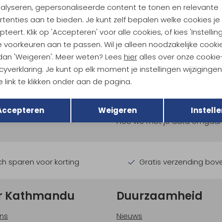
nalyseren, gepersonaliseerde content te tonen en relevante
tenties aan te bieden. Je kunt zelf bepalen welke cookies je
teert. Klik op 'Accepteren' voor alle cookies, of kies 'Instellin
 voorkeuren aan te passen. Wil je alleen noodzakelijke cooki
 dan 'Weigeren'. Meer weten? Lees
hier
alles over onze cookie
cyverklaring. Je kunt op elk moment je instellingen wijziginge
 link te klikken onder aan de pagina.
ndu Hoogtepunten
Terug
Opslaan
tdoorgear! Als bonus ontvang
Accepteren
Weigeren
Instelle
uwe collecties!
Hoe we met je data omgaan? B
h sparen voor korting
Gratis verzending bov
r Kathmandu
Duurzaamheid
ns
Nieuws