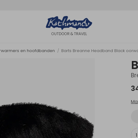
OUTDOOR & TRAVEL
rwarmers en hoofdbanden
Barts Breanne Headband Black oorw
B
Br
3
Ma