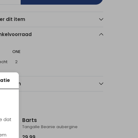
er dit item
nkelvoorraad
ONE
echt
2
atie
nmerken
e dat
Barts
Tangalle Beanie aubergine
iem
29,99