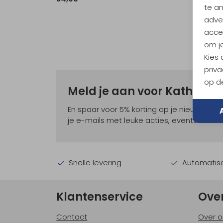
te a
adver
accep
om je
Kies
priva
op de
Meld je aan voor Kathma
En spaar voor 5% korting op je nieuwe ou
je e-mails met leuke acties, events en nie
Snelle levering
Automatisc
Klantenservice
Ove
Contact
Over o