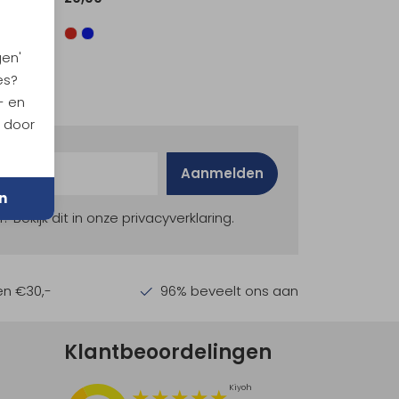
gen'
es?
- en
n door
Aanmelden
n
ekijk dit in onze privacyverklaring.
en €30,-
96% beveelt ons aan
Klantbeoordelingen