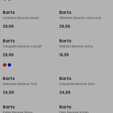
Schoenonderhoud
Bagagezakken en Tonnen
Wandelstokken en Gamaschen
Kampeermeubels
Pof, Pofzakken en Training
Wandelschoenen Heren
Skibroeken
Expeditie accessoires
Expeditie jassen
Fietsbroeken
Expeditie accessoires
Barts
Barts
Rugzak accessoires
Cadeaus en Diensten
Wassen
Klimtouw en Bandsling
Sokken
Fietsbroeken
Expeditie broeken
Lankana Beanie blush
Wilhelm Beanie charcoal
29,99
29,99
Ijsklimmen en Stijgijzers
Drinksysteem
Expeditie broeken
Sneeuwwandelen
Wandelstokken en Gamaschen
Barts
Barts
Tangalle Beanie cobalt
Wilbert Beanie Army
Zonnebrillen
29,99
19,95
Barts
Barts
Nakarah Beanie Pink
Haputale Beanie Lilac
34,99
34,99
Barts
Barts
Kelle Beanie Navy
Dilip Beanie Khaki