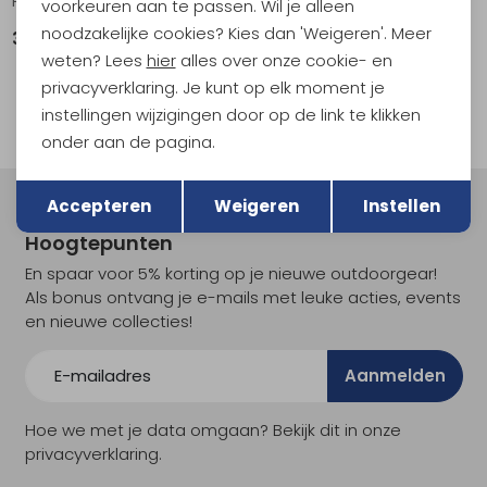
Patriek Hat black Black
Vreya Beanie Burnt Red
voorkeuren aan te passen. Wil je alleen
noodzakelijke cookies? Kies dan 'Weigeren'. Meer
39,99
34,95
weten? Lees
hier
alles over onze cookie- en
1
privacyverklaring. Je kunt op elk moment je
filter
instellingen wijzigingen door op de link te klikken
onder aan de pagina.
Terug
Opslaan
Accepteren
Weigeren
Instellen
Meld je aan voor Kathmandu
Hoogtepunten
En spaar voor 5% korting op je nieuwe outdoorgear!
Als bonus ontvang je e-mails met leuke acties, events
en nieuwe collecties!
Aanmelden
Hoe we met je data omgaan? Bekijk dit in onze
privacyverklaring.