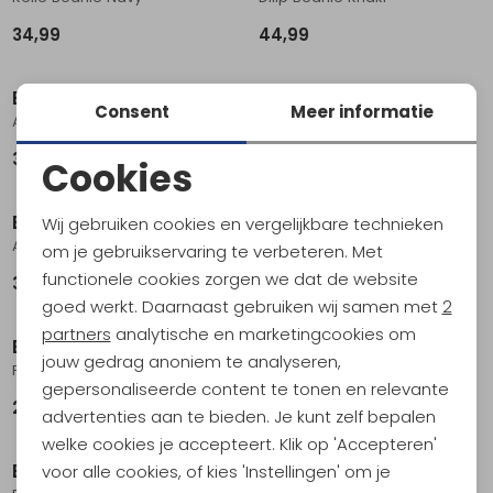
34,99
44,99
Barts
Barts
Consent
Meer informatie
Alyssie Hat Black
Akotan Beanie Burgundy
39,99
29,99
Cookies
Noodzakelijke cookies
Barts
Barts
Wij gebruiken cookies en vergelijkbare technieken
Personalisatie cookies
Alyssie Hat Beige
Ilmari Beanie Cream
om je gebruikservaring te verbeteren. Met
functionele cookies zorgen we dat de website
39,99
24,99
Analytische cookies
goed werkt. Daarnaast gebruiken wij samen met
2
Marketing cookies
partners
analytische en marketingcookies om
Barts
Barts
jouw gedrag anoniem te analyseren,
Fanatail Turnup Light Brown
Wilbert Turnup Army
gepersonaliseerde content te tonen en relevante
29,99
24,95
advertenties aan te bieden. Je kunt zelf bepalen
welke cookies je accepteert. Klik op 'Accepteren'
Barts
Barts
voor alle cookies, of kies 'Instellingen' om je