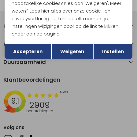
Automatisch sparen voor korting
noodzakelijke cookies? Kies dan 'Weigeren'. Meer
weten? Lees
hier
alles over onze cookie- en
privacyverklaring. Je kunt op elk moment je
Klantenservice
instellingen wijzigingen door op de link te klikken
onder aan de pagina.
Terug
Over Kathmandu
Opslaan
Accepteren
Weigeren
Instellen
Duurzaamheid
Klantbeoordelingen
9.1
2909
beoordelingen
Volg ons