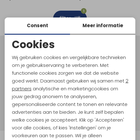
Schoenonderhoud
Bagagezakken en Tonnen
Wandelstokken en Gamaschen
Kampeermeubels
Pof, Pofzakken en Training
Wandelschoenen Heren
Skibroeken
Expeditie accessoires
Expeditie jassen
Fietsbroeken
Expeditie accessoires
1
filter
Rugzak accessoires
Cadeaus en Diensten
Wassen
Klimtouw en Bandsling
Sokken
Fietsbroeken
Expeditie broeken
Consent
Meer informatie
Ijsklimmen en Stijgijzers
Drinksysteem
Expeditie broeken
Cookies
Noodzakelijke cookies
Sneeuwwandelen
Wandelstokken en Gamaschen
Meld je aan voor Kathmandu
Hoogtepunten
Wij gebruiken cookies en vergelijkbare technieken
Personalisatie cookies
Zonnebrillen
om je gebruikservaring te verbeteren. Met
En spaar voor 5% korting op je nieuwe outdoorgear!
Als bonus ontvang je e-mails met leuke acties, events
functionele cookies zorgen we dat de website
Analytische cookies
en nieuwe collecties!
goed werkt. Daarnaast gebruiken wij samen met
2
Marketing cookies
partners
analytische en marketingcookies om
Aanmelden
jouw gedrag anoniem te analyseren,
gepersonaliseerde content te tonen en relevante
Hoe we met je data omgaan? Bekijk dit in onze
advertenties aan te bieden. Je kunt zelf bepalen
privacyverklaring.
welke cookies je accepteert. Klik op 'Accepteren'
voor alle cookies, of kies 'Instellingen' om je
voorkeuren aan te passen. Wil je alleen