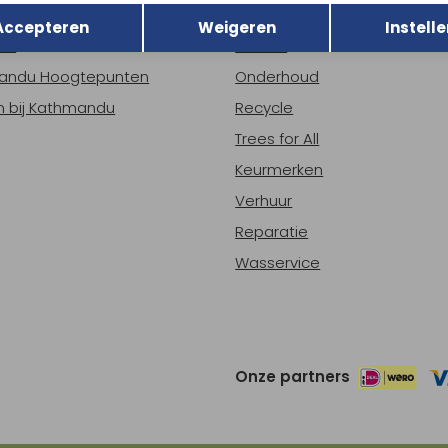
r Kathmandu
Duurzaamheid
Opslaan
Accepteren
Weigeren
Instelle
ns
Nieuws
andu Hoogtepunten
Onderhoud
 bij Kathmandu
Recycle
Trees for All
Keurmerken
Verhuur
Reparatie
Wasservice
Onze partners