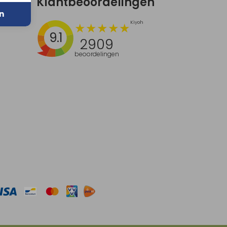
Klantbeoordelingen
n
9.1
2909
beoordelingen