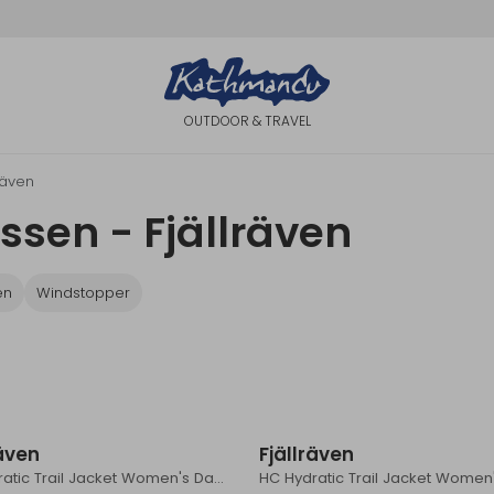
OUTDOOR & TRAVEL
lräven
sen - Fjällräven
en
Windstopper
räven
Fjällräven
HC Hydratic Trail Jacket Women's Dawn Blue