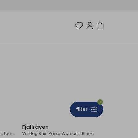
1
filter
Sale
Fjällräven
HC Hydratic Trail Jacket Women's Laurel Green
Vardag Rain Parka Women's Black