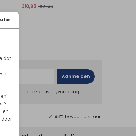
310,95
389,00
atie
e dat
iem
Aanmelden
ekijk dit in onze privacyverklaring.
gen'
es?
- en
en €30,-
96% beveelt ons aan
n door