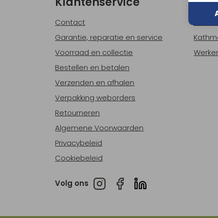
Klantenservice
Ove
Contact
Over o
Garantie, reparatie en service
Kathm
Voorraad en collectie
Werken
Bestellen en betalen
Verzenden en afhalen
Verpakking weborders
Retourneren
Algemene Voorwaarden
Privacybeleid
Cookiebeleid
Volg ons