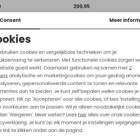
0
299,95
Consent
Meer inform
ookies
Noodzakelijke cookies
Personalisatie cookies
ebruiken cookies en vergelijkbare technieken om je
ikservaring te verbeteren. Met functionele cookies zorgen w
Analytische cookies
Marketing cookies
ebsite goed werkt. Daarnaast gebruiken wij samen met
2
ndu Hoogtepunten
ners
analytische en marketingcookies om jouw gedrag anon
nalyseren, gepersonaliseerde content te tonen en relevante
tdoorgear! Als bonus ontvang
tenties aan te bieden. Je kunt zelf bepalen welke cookies je
uwe collecties!
Hoe we met je data omgaan? B
teert. Klik op 'Accepteren' voor alle cookies, of kies 'Instellin
 voorkeuren aan te passen. Wil je alleen noodzakelijke cooki
 dan 'Weigeren'. Meer weten? Lees
hier
alles over onze cookie
h sparen voor korting
Gratis verzending bov
cyverklaring. Je kunt op elk moment je instellingen wijziginge
 link te klikken onder aan de pagina.
Terug