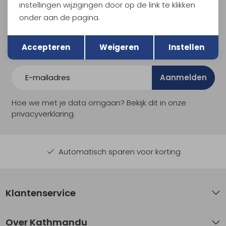
Meld je aan voor Kathmandu
instellingen wijzigingen door op de link te klikken
Hoogtepunten
onder aan de pagina.
En spaar voor 5% korting op je nieuwe outdoorgear!
Terug
Opslaan
Als bonus ontvang je e-mails met leuke acties, events
Accepteren
Weigeren
Instellen
en nieuwe collecties!
Aanmelden
Hoe we met je data omgaan? Bekijk dit in onze
privacyverklaring.
Automatisch sparen voor korting
Klantenservice
Over Kathmandu