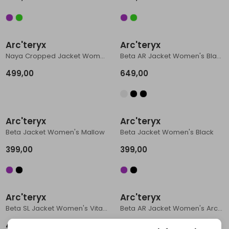
Schoenonderhoud
Bagagezakken en Tonnen
Wandelstokken en Gamaschen
Kampeermeubels
Pof, Pofzakken en Training
Wandelschoenen Heren
Skibroeken
Expeditie accessoires
Expeditie jassen
Fietsbroeken
Expeditie accessoires
Rugzak accessoires
Cadeaus en Diensten
Wassen
Klimtouw en Bandsling
Sokken
Fietsbroeken
Expeditie broeken
Arc'teryx
Arc'teryx
Naya Cropped Jacket Women's Habitat
Beta AR Jacket Women's Black
Ijsklimmen en Stijgijzers
Drinksysteem
Expeditie broeken
499,00
649,00
Sneeuwwandelen
Wandelstokken en Gamaschen
Zonnebrillen
Arc'teryx
Arc'teryx
Beta Jacket Women's Mallow
Beta Jacket Women's Black
399,00
399,00
Sale
Arc'teryx
Arc'teryx
Beta SL Jacket Women's Vitality II
Beta AR Jacket Women's Arctic Silk / Solitude
499,00
583,95
649,00