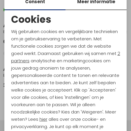
Consent
Meer informatie
Cookies
Noodzakelijke cookies
Arc'teryx
Arc'teryx
Wij gebruiken cookies en vergelijkbare technieken
Beta AR Jacket Women's Black Sapphire
Beta SL Jacket Women's Black
Personalisatie cookies
om je gebruikservaring te verbeteren. Met
649,00
499,00
functionele cookies zorgen we dat de website
Analytische cookies
goed werkt. Daarnaast gebruiken wij samen met
2
Marketing cookies
partners
analytische en marketingcookies om
jouw gedrag anoniem te analyseren,
Arc'teryx
Arc'teryx
gepersonaliseerde content te tonen en relevante
Beta Jacket Women's Black
Beta AR Jacket Women's Black Sapphire
advertenties aan te bieden. Je kunt zelf bepalen
399,00
599,00
welke cookies je accepteert. Klik op 'Accepteren'
voor alle cookies, of kies 'Instellingen' om je
1
filter
voorkeuren aan te passen. Wil je alleen
noodzakelijke cookies? Kies dan 'Weigeren'. Meer
weten? Lees
hier
alles over onze cookie- en
privacyverklaring. Je kunt op elk moment je