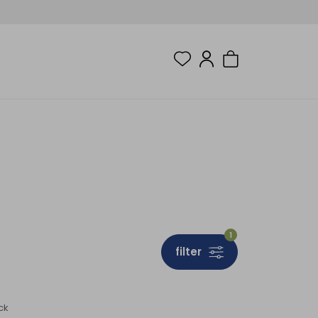
1
filter
ck