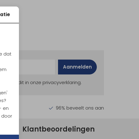
atie
e dat
Aanmelden
iem
ekijk dit in onze privacyverklaring.
gen'
es?
en €30,-
96% beveelt ons aan
- en
n door
Klantbeoordelingen