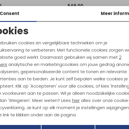
0
549,00
Consent
Meer inform
ookies
Noodzakelijke cookies
Personalisatie cookies
ebruiken cookies en vergelijkbare technieken om je
ikservaring te verbeteren. Met functionele cookies zorgen w
Analytische cookies
Marketing cookies
ebsite goed werkt. Daarnaast gebruiken wij samen met
2
ndu Hoogtepunten
ners
analytische en marketingcookies om jouw gedrag anon
tdoorgear! Als bonus ontvang
nalyseren, gepersonaliseerde content te tonen en relevante
uwe collecties!
Hoe we met je data omgaan? B
tenties aan te bieden. Je kunt zelf bepalen welke cookies je
teert. Klik op 'Accepteren' voor alle cookies, of kies 'Instellin
 voorkeuren aan te passen. Wil je alleen noodzakelijke cooki
h sparen voor korting
Gratis verzending bov
 dan 'Weigeren'. Meer weten? Lees
hier
alles over onze cookie
cyverklaring. Je kunt op elk moment je instellingen wijziginge
 link te klikken onder aan de pagina.
r Kathmandu
Duurzaamheid
Terug
Opslaan