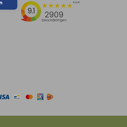
n
9.1
2909
beoordelingen