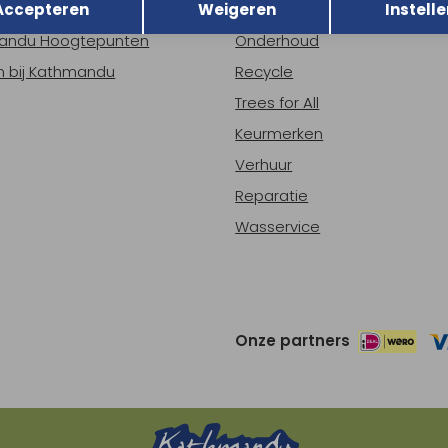
Accepteren
Weigeren
Instelle
ns
Nieuws
andu Hoogtepunten
Onderhoud
 bij Kathmandu
Recycle
Trees for All
Keurmerken
Verhuur
Reparatie
Wasservice
Onze partners