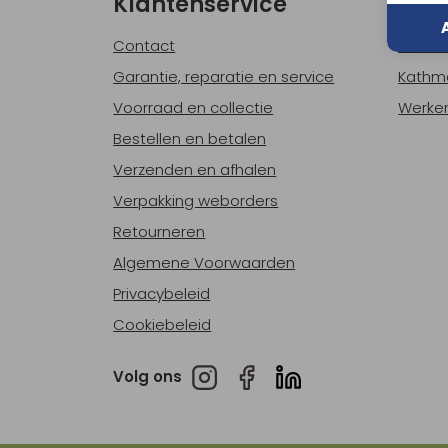
Klantenservice
Ove
Contact
Over o
Garantie, reparatie en service
Kathm
Voorraad en collectie
Werken
Bestellen en betalen
Verzenden en afhalen
Verpakking weborders
Retourneren
Algemene Voorwaarden
Privacybeleid
Cookiebeleid
Volg ons