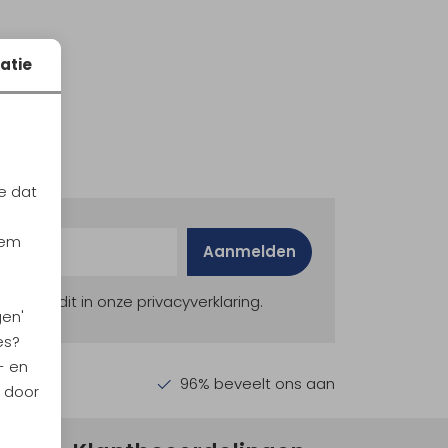
atie
e dat
iem
Aanmelden
ekijk dit in onze privacyverklaring.
gen'
es?
- en
en €30,-
96% beveelt ons aan
n door