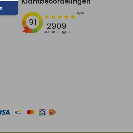
Klantbeoordelingen
n
9.1
2909
beoordelingen