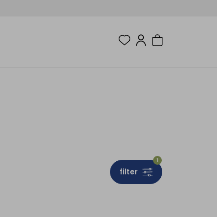
1
filter