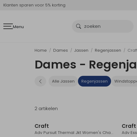
Klanten sparen voor 5% korting
Menu
Home
Dames
Jassen
Regenjassen
Craf
Dames - Regenjas
Alle Jassen
Regenjassen
Windstopp
2 artikelen
Sale
Craft
Craft
Adv Pursuit Thermal Jkt Women's Charm/Tofu