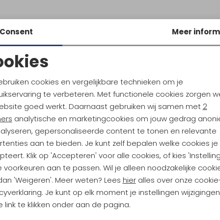
Consent
Meer inform
ookies
Noodzakelijke cookies
Personalisatie cookies
ebruiken cookies en vergelijkbare technieken om je
ikservaring te verbeteren. Met functionele cookies zorgen w
Analytische cookies
Marketing cookies
ebsite goed werkt. Daarnaast gebruiken wij samen met
2
ndu Hoogtepunten
ners
analytische en marketingcookies om jouw gedrag anon
nalyseren, gepersonaliseerde content te tonen en relevante
tdoorgear! Als bonus ontvang
tenties aan te bieden. Je kunt zelf bepalen welke cookies je
uwe collecties!
Hoe we met je data omgaan? B
teert. Klik op 'Accepteren' voor alle cookies, of kies 'Instellin
 voorkeuren aan te passen. Wil je alleen noodzakelijke cooki
 dan 'Weigeren'. Meer weten? Lees
hier
alles over onze cookie
h sparen voor korting
Gratis verzending bov
cyverklaring. Je kunt op elk moment je instellingen wijziginge
 link te klikken onder aan de pagina.
Terug