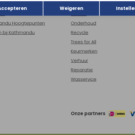
r Kathmandu
Duurzaamheid
Opslaan
Accepteren
Weigeren
Instelle
ns
Nieuws
andu Hoogtepunten
Onderhoud
 bij Kathmandu
Recycle
Trees for All
Keurmerken
Verhuur
Reparatie
Wasservice
Onze partners