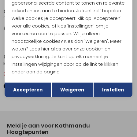
gepersonaliseerde content te tonen en relevante
advertenties aan te bieden. Je kunt zelf bepalen
Craft
Craft
welke cookies je accepteert. Klik op 'Accepteren'
Collective Flares Women's Leaf
Collective 7/8 Tights Women's Ink Blue
voor alle cookies, of kies 'Instellingen' om je
69,95
69,95
voorkeuren aan te passen. Wil je alleen
noodzakelijke cookies? Kies dan 'Weigeren'. Meer
Sale
Sale
weten? Lees
hier
alles over onze cookie- en
privacyverklaring. Je kunt op elk moment je
Craft
Craft
Essence Short Tights Women's Norit
Adv Essence 2-IN-1 Shorts 2 Women's Potpurri
instellingen wijzigingen door op de link te klikken
onder aan de pagina.
29,95
39,95
36,95
49,95
Terug
Opslaan
Accepteren
Weigeren
Instellen
Meld je aan voor Kathmandu
Hoogtepunten