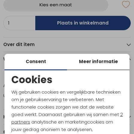
Kies een maat
Plaats in winkelmand
Over dit item
Winkelvoorraad
Consent
Meer informatie
Cookies
L
Noodzakelijke cookies
Amsterdam
2
Wij gebruiken cookies en vergelijkbare technieken
Utrecht
1
Personalisatie cookies
om je gebruikservaring te verbeteren. Met
functionele cookies zorgen we dat de website
Analytische cookies
goed werkt. Daarnaast gebruiken wij samen met
2
Kenmerken
Marketing cookies
partners
analytische en marketingcookies om
jouw gedrag anoniem te analyseren,
Gerelateerde producten