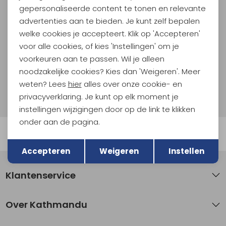
gepersonaliseerde content te tonen en relevante
En spaar voor 5% korting op je nieuwe outdoorgear!
advertenties aan te bieden. Je kunt zelf bepalen
Als bonus ontvang je e-mails met leuke acties, events
welke cookies je accepteert. Klik op 'Accepteren'
en nieuwe collecties!
voor alle cookies, of kies 'Instellingen' om je
voorkeuren aan te passen. Wil je alleen
Aanmelden
noodzakelijke cookies? Kies dan 'Weigeren'. Meer
weten? Lees
hier
alles over onze cookie- en
Hoe we met je data omgaan? Bekijk dit in onze
privacyverklaring.
privacyverklaring. Je kunt op elk moment je
instellingen wijzigingen door op de link te klikken
onder aan de pagina.
Automatisch sparen voor korting
Terug
Opslaan
Accepteren
Weigeren
Instellen
Klantenservice
Over Kathmandu