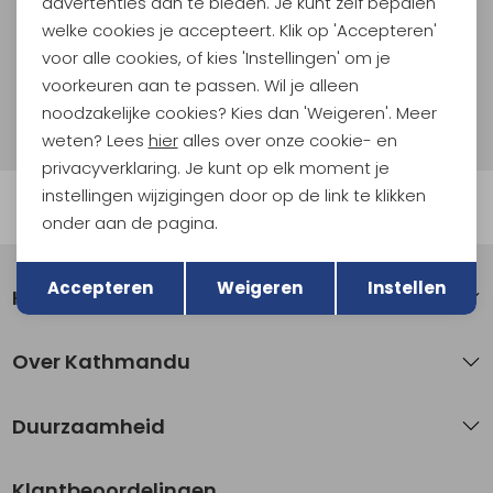
advertenties aan te bieden. Je kunt zelf bepalen
welke cookies je accepteert. Klik op 'Accepteren'
Aanmelden
voor alle cookies, of kies 'Instellingen' om je
voorkeuren aan te passen. Wil je alleen
Hoe we met je data omgaan? Bekijk dit in onze
noodzakelijke cookies? Kies dan 'Weigeren'. Meer
privacyverklaring.
weten? Lees
hier
alles over onze cookie- en
privacyverklaring. Je kunt op elk moment je
instellingen wijzigingen door op de link te klikken
Automatisch sparen voor korting
onder aan de pagina.
Terug
Opslaan
Accepteren
Weigeren
Instellen
Klantenservice
Over Kathmandu
Duurzaamheid
Klantbeoordelingen