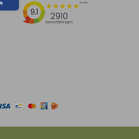
n
9.1
2910
beoordelingen