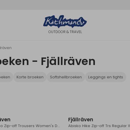
OUTDOOR & TRAVEL
llräven
eken - Fjällräven
oeken
Korte broeken
Softshellbroeken
Leggings en tights
räven
Fjällräven
Karla Pro Zip-off Trousers Women's Dark Navy