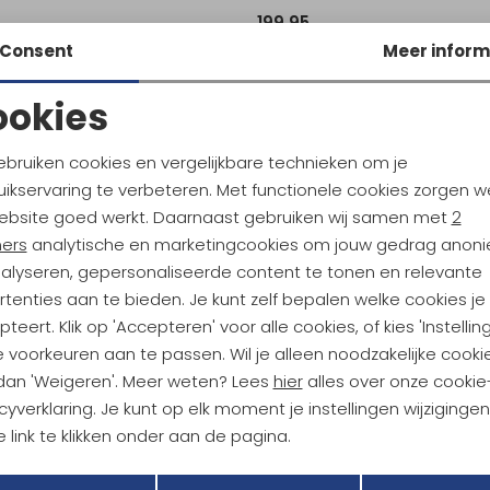
199,95
Consent
Meer inform
ookies
Noodzakelijke cookies
Personalisatie cookies
ebruiken cookies en vergelijkbare technieken om je
ikservaring te verbeteren. Met functionele cookies zorgen w
Analytische cookies
Marketing cookies
ebsite goed werkt. Daarnaast gebruiken wij samen met
2
ndu Hoogtepunten
ners
analytische en marketingcookies om jouw gedrag anon
tdoorgear! Als bonus ontvang
nalyseren, gepersonaliseerde content te tonen en relevante
uwe collecties!
Hoe we met je data omgaan? B
tenties aan te bieden. Je kunt zelf bepalen welke cookies je
teert. Klik op 'Accepteren' voor alle cookies, of kies 'Instellin
 voorkeuren aan te passen. Wil je alleen noodzakelijke cooki
h sparen voor korting
Gratis verzending bov
 dan 'Weigeren'. Meer weten? Lees
hier
alles over onze cookie
cyverklaring. Je kunt op elk moment je instellingen wijziginge
 link te klikken onder aan de pagina.
r Kathmandu
Duurzaamheid
Terug
Opslaan