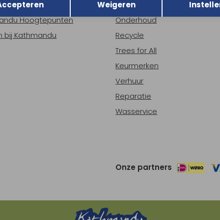
Accepteren
Weigeren
Instelle
ns
Nieuws
andu Hoogtepunten
Onderhoud
 bij Kathmandu
Recycle
Trees for All
Keurmerken
Verhuur
Reparatie
Wasservice
Onze partners