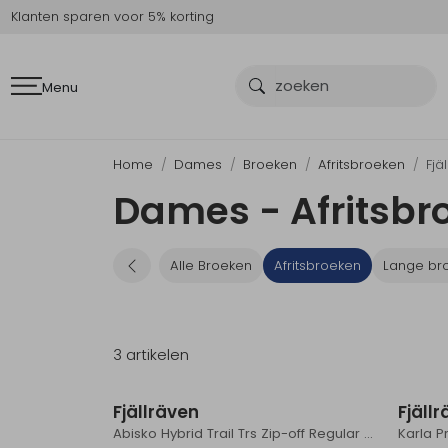
Klanten sparen voor 5% korting
Menu
Home
Dames
Broeken
Afritsbroeken
Fjä
Dames - Afritsbro
Alle Broeken
Afritsbroeken
Lange br
3 artikelen
Fjällräven
Fjäll
Abisko Hybrid Trail Trs Zip-off Regular Women's Suede Brown