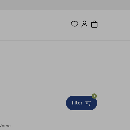
1
filter
Abisko Hike Zip-off Trs Regular Women's Fossil