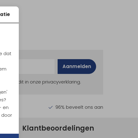
atie
e dat
Aanmelden
iem
ekijk dit in onze privacyverklaring.
gen'
es?
en €30,-
96% beveelt ons aan
- en
n door
Klantbeoordelingen