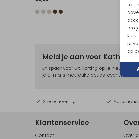
te a
adver
accep
om je
Kies
priva
op de
Meld je aan voor Kathma
En spaar voor 5% korting op je nieuwe ou
je e-mails met leuke acties, events en nie
Snelle levering
Automatisc
Klantenservice
Ove
Contact
Over o