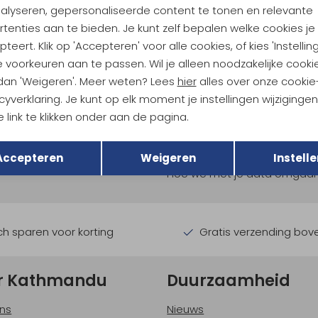
nalyseren, gepersonaliseerde content te tonen en relevante
tenties aan te bieden. Je kunt zelf bepalen welke cookies je
teert. Klik op 'Accepteren' voor alle cookies, of kies 'Instellin
 voorkeuren aan te passen. Wil je alleen noodzakelijke cooki
 dan 'Weigeren'. Meer weten? Lees
hier
alles over onze cookie
cyverklaring. Je kunt op elk moment je instellingen wijziginge
 link te klikken onder aan de pagina.
ndu Hoogtepunten
Terug
Opslaan
tdoorgear! Als bonus ontvang
Accepteren
Weigeren
Instelle
uwe collecties!
Hoe we met je data omgaan? B
h sparen voor korting
Gratis verzending bov
r Kathmandu
Duurzaamheid
ns
Nieuws