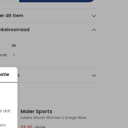
er dit item
nkelvoorraad
36
echt
1
atie
nmerken
Sale
Sale
e dat
Maier Sports
Lulaka Shorts Women's Bruised Boysenb/Black
Lulaka Shorts Women's Ensign Blue
iem
59,95
79,95