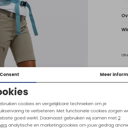
Ov
Wi
Utr
Consent
Meer inform
Ke
ookies
Noodzakelijke cookies
Personalisatie cookies
Nieuw
ebruiken cookies en vergelijkbare technieken om je
ikservaring te verbeteren. Met functionele cookies zorgen w
 Sports
Maier Sports
Analytische cookies
Marketing cookies
Inara slim Capri Vario Women's Ensign Blue
ebsite goed werkt. Daarnaast gebruiken wij samen met
2
ners
analytische en marketingcookies om jouw gedrag anon
59,95
79,95