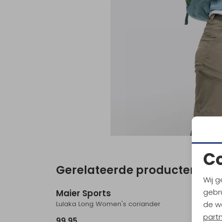
C
Gerelateerde producten
Nieuw
Wij g
gebru
Maier Sports
Maier
Lulaka Long Women's coriander
de w
part
99,95
89,95