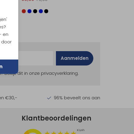
gen'
es?
- en
n door
Aanmelden
n
ekijk dit in onze privacyverklaring.
en €30,-
96% beveelt ons aan
Klantbeoordelingen