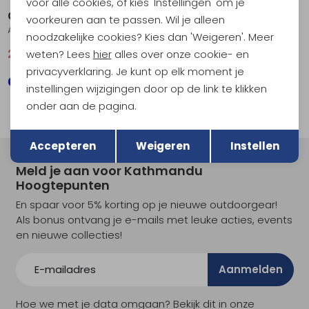
voor alle cookies, of kies 'Instellingen' om je
Craft
Craft
voorkeuren aan te passen. Wil je alleen
Adv Essence SS Tee 2 Women's Flint
Hypervent Singlet Women's Black
noodzakelijke cookies? Kies dan 'Weigeren'. Meer
weten? Lees
hier
alles over onze cookie- en
21,95
29,95
29,95
39,95
privacyverklaring. Je kunt op elk moment je
instellingen wijzigingen door op de link te klikken
onder aan de pagina.
Terug
Opslaan
Accepteren
Weigeren
Instellen
Meld je aan voor Kathmandu
Hoogtepunten
En spaar voor 5% korting op je nieuwe outdoorgear!
Als bonus ontvang je e-mails met leuke acties, events
en nieuwe collecties!
Aanmelden
Hoe we met je data omgaan? Bekijk dit in onze