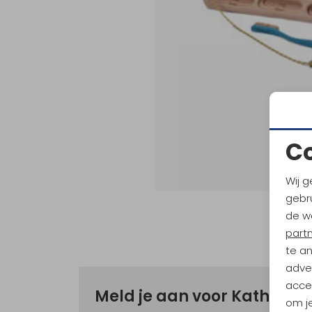
C
Wij g
gebru
de w
part
te a
adver
accep
Meld je aan voor Kathma
om je