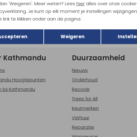
 dan 'Weigeren'. Meer weten? Lees
hier
alles over onze cookie
tdoorgear! Als bonus ontvang
uwe collecties!
cyverklaring. Je kunt op elk moment je instellingen wijziginge
Hoe we met je data omgaan? B
 link te klikken onder aan de pagina.
Terug
Opslaan
Accepteren
Weigeren
Instelle
h sparen voor korting
Gratis verzending bov
r Kathmandu
Duurzaamheid
ns
Nieuws
andu Hoogtepunten
Onderhoud
 bij Kathmandu
Recycle
Trees for All
Keurmerken
Verhuur
Reparatie
Wasservice