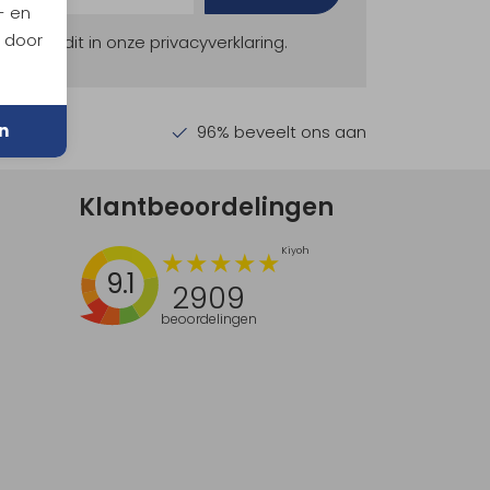
- en
n door
ekijk dit in onze privacyverklaring.
n
en €30,-
96% beveelt ons aan
Klantbeoordelingen
9.1
2909
beoordelingen