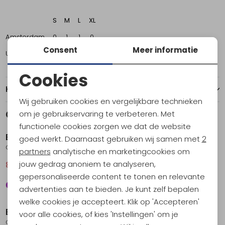
S
M
L
XL
Amsterdam
0
1
1
0
Consent
Meer informatie
Utrecht
1
1
0
1
Cookies
Noodzakelijke cookies
Kenmerken
Wij gebruiken cookies en vergelijkbare technieken
Personalisatie cookies
Gerelateerde producten
om je gebruikservaring te verbeteren. Met
Sale
functionele cookies zorgen we dat de website
Analytische cookies
Blue Ice
Blue Ice
goed werkt. Daarnaast gebruiken wij samen met
2
Cuesta Harness Woman's Peppercorn
Cuesta Harness Pirate Black
Marketing cookies
partners
analytische en marketingcookies om
jouw gedrag anoniem te analyseren,
84,95
94,95
94,95
gepersonaliseerde content te tonen en relevante
advertenties aan te bieden. Je kunt zelf bepalen
Sale
Sale
welke cookies je accepteert. Klik op 'Accepteren'
Blue Ice
Blue Ice
voor alle cookies, of kies 'Instellingen' om je
Cuesta Harness Women's Decadent Chocolate
Cuesta Harness Decadent Chocolate