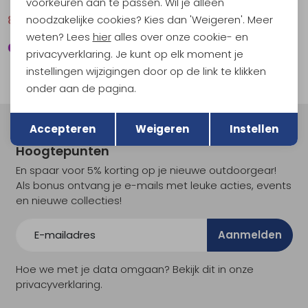
voorkeuren aan te passen. Wil je alleen
noodzakelijke cookies? Kies dan 'Weigeren'. Meer
84,95
94,95
84,95
94,95
weten? Lees
hier
alles over onze cookie- en
privacyverklaring. Je kunt op elk moment je
instellingen wijzigingen door op de link te klikken
onder aan de pagina.
Terug
Opslaan
Accepteren
Weigeren
Instellen
Meld je aan voor Kathmandu
Hoogtepunten
En spaar voor 5% korting op je nieuwe outdoorgear!
Als bonus ontvang je e-mails met leuke acties, events
en nieuwe collecties!
Aanmelden
Hoe we met je data omgaan? Bekijk dit in onze
privacyverklaring.